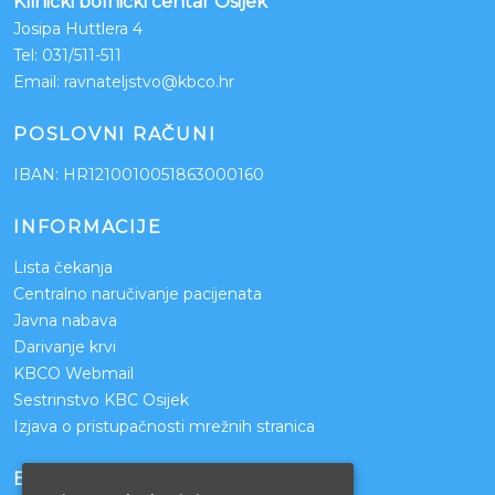
Klinički bolnički centar Osijek
Josipa Huttlera 4
Tel:
031/511-511
Email:
ravnateljstvo@kbco.hr
POSLOVNI RAČUNI
IBAN: HR1210010051863000160
INFORMACIJE
Lista čekanja
Centralno naručivanje pacijenata
Javna nabava
Darivanje krvi
KBCO Webmail
Sestrinstvo KBC Osijek
Izjava o pristupačnosti mrežnih stranica
BOLNICE PARTNERI