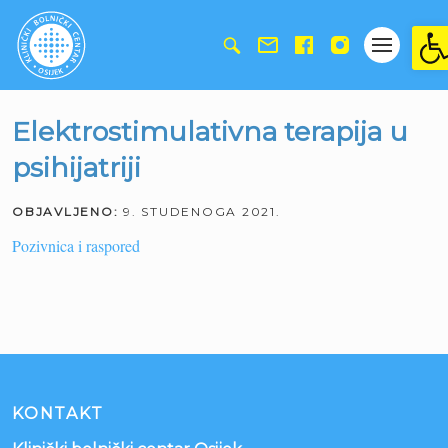
Ope
Elektrostimulativna terapija u
psihijatriji
OBJAVLJENO:
9. STUDENOGA 2021.
Pozivnica i raspored
KONTAKT