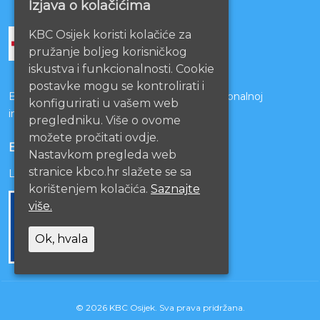
Izjava o kolačićima
KBC Osijek koristi kolačiće za
pružanje boljeg korisničkog
iskustva i funkcionalnosti. Cookie
postavke mogu se kontrolirati i
Bolnice s kojima je potpisan ugovor o funkcionalnoj
konfigurirati u vašem web
integraciji
pregledniku. Više o ovome
možete pročitati ovdje.
EU PROJEKTI
Nastavkom pregleda web
stranice kbco.hr slažete se sa
Lista projekata
korištenjem kolačića.
Saznajte
više.
Ok, hvala
© 2026 KBC Osijek. Sva prava pridržana.