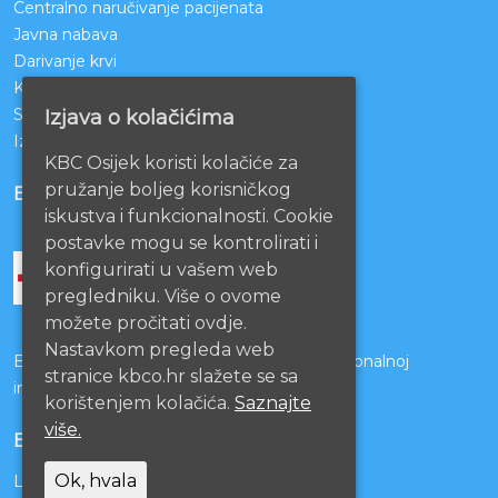
Centralno naručivanje pacijenata
Javna nabava
Darivanje krvi
KBCO Webmail
Sestrinstvo KBC Osijek
Izjava o kolačićima
Izjava o pristupačnosti mrežnih stranica
KBC Osijek koristi kolačiće za
pružanje boljeg korisničkog
BOLNICE PARTNERI
iskustva i funkcionalnosti. Cookie
postavke mogu se kontrolirati i
konfigurirati u vašem web
pregledniku. Više o ovome
možete pročitati ovdje.
Nastavkom pregleda web
Bolnice s kojima je potpisan ugovor o funkcionalnoj
stranice kbco.hr slažete se sa
integraciji
korištenjem kolačića.
Saznajte
više.
EU PROJEKTI
Ok, hvala
Lista projekata