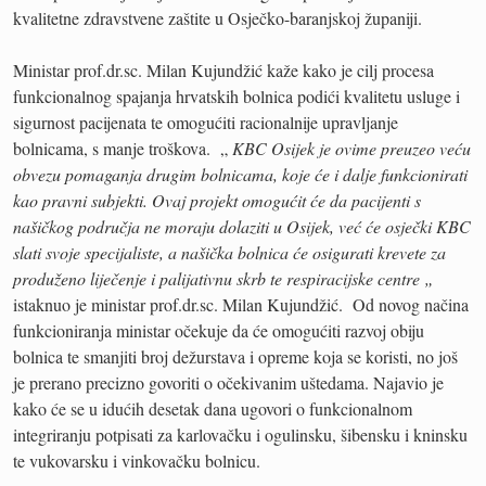
kvalitetne zdravstvene zaštite u Osječko-baranjskoj županiji.
Ministar prof.dr.sc. Milan Kujundžić kaže kako je cilj procesa
funkcionalnog spajanja hrvatskih bolnica podići kvalitetu usluge i
sigurnost pacijenata te omogućiti racionalnije upravljanje
bolnicama, s manje troškova. „
KBC Osijek je ovime preuzeo veću
obvezu pomaganja drugim bolnicama, koje će i dalje funkcionirati
kao pravni subjekti. Ovaj projekt omogućit će da pacijenti s
našičkog područja ne moraju dolaziti u Osijek, već će osječki KBC
slati svoje specijaliste, a našička bolnica će osigurati krevete za
produženo liječenje i palijativnu skrb te respiracijske centre „
istaknuo je ministar prof.dr.sc. Milan Kujundžić. Od novog načina
funkcioniranja ministar očekuje da će omogućiti razvoj obiju
bolnica te smanjiti broj dežurstava i opreme koja se koristi, no još
je prerano precizno govoriti o očekivanim uštedama. Najavio je
kako će se u idućih desetak dana ugovori o funkcionalnom
integriranju potpisati za karlovačku i ogulinsku, šibensku i kninsku
te vukovarsku i vinkovačku bolnicu.