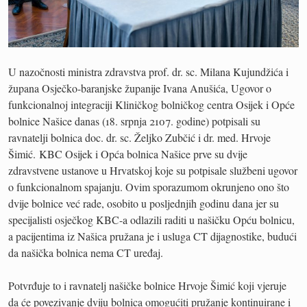
U nazočnosti ministra zdravstva prof. dr. sc. Milana Kujundžića i
župana Osječko-baranjske županije Ivana Anušića, Ugovor o
funkcionalnoj integraciji Kliničkog bolničkog centra Osijek i Opće
bolnice Našice danas (18. srpnja 2107. godine) potpisali su
ravnatelji bolnica doc. dr. sc. Željko Zubčić i dr. med. Hrvoje
Šimić. KBC Osijek i Opća bolnica Našice prve su dvije
zdravstvene ustanove u Hrvatskoj koje su potpisale službeni ugovor
o funkcionalnom spajanju. Ovim sporazumom okrunjeno ono što
dvije bolnice već rade, osobito u posljednjih godinu dana jer su
specijalisti osječkog KBC-a odlazili raditi u našičku Opću bolnicu,
a pacijentima iz Našica pružana je i usluga CT dijagnostike, budući
da našička bolnica nema CT uređaj.
Potvrđuje to i ravnatelj našičke bolnice Hrvoje Šimić koji vjeruje
da će povezivanje dviju bolnica omogućiti pružanje kontinuirane i