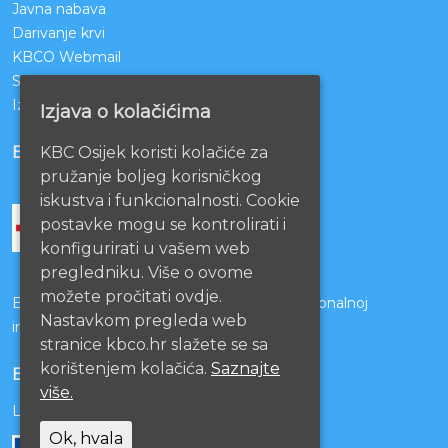
Javna nabava
Darivanje krvi
KBCO Webmail
Sestrinstvo KBC Osijek
Izjava o pristupačnosti mrežnih stranica
Izjava o kolačićima
BOLNICE PARTNERI
KBC Osijek koristi kolačiće za
pružanje boljeg korisničkog
iskustva i funkcionalnosti. Cookie
postavke mogu se kontrolirati i
konfigurirati u vašem web
pregledniku. Više o ovome
možete pročitati ovdje.
Bolnice s kojima je potpisan ugovor o funkcionalnoj
Nastavkom pregleda web
integraciji
stranice kbco.hr slažete se sa
korištenjem kolačića.
Saznajte
EU PROJEKTI
više.
Lista projekata
Ok, hvala