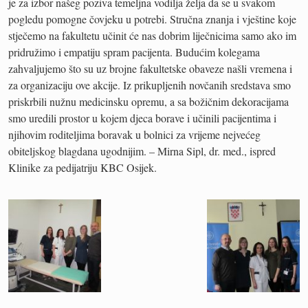
je za izbor našeg poziva temeljna vodilja želja da se u svakom
pogledu pomogne čovjeku u potrebi. Stručna znanja i vještine koje
stječemo na fakultetu učinit će nas dobrim liječnicima samo ako im
pridružimo i empatiju spram pacijenta. Budućim kolegama
zahvaljujemo što su uz brojne fakultetske obaveze našli vremena i
za organizaciju ove akcije. Iz prikupljenih novčanih sredstava smo
priskrbili nužnu medicinsku opremu, a sa božičnim dekoracijama
smo uredili prostor u kojem djeca borave i učinili pacijentima i
njihovim roditeljima boravak u bolnici za vrijeme nejvećeg
obiteljskog blagdana ugodnijim. – Mirna Sipl, dr. med., ispred
Klinike za pedijatriju KBC Osijek.