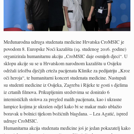
Međunarodna udruga studenata medicine Hrvatska CroMSIC je
povodom 8. Europske Noći kazališta (19. studenog 2016. godine)
organizirala humanitarnu akciju „CroMSIC daje osmijeh djeci“. U
sklopu akcije su se u Hrvatskom narodnom kazalištu u Osijeku
održali izložba dječjih crteža pacijenata Klinike za pedijatriju „Kroz
oči heroja“, te humanitarni koncert studenata medicine. Nastupali
su studenti medicine iz Osijeka, Zagreba i Rijeke te gosti s djelima
iz crtanih filmova. Prikupljenim sredstvima se doniralo 6
internističkih stolova za pregled malih pacijenata, kao i ukrasne
lampice kojima je ukrašen odjel kako bi se makar malo ublažio
boravak u bolnici tijekom božićnih blagdana. – Lea Agatić, ispred
udruge CroMSIC.
Humanitarna akcija studenata medicine još je jedan pokazatelj kako