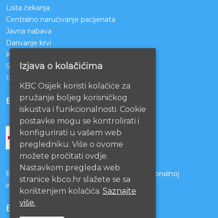
Lista čekanja
Centralno naručivanje pacijenata
Javna nabava
Darivanje krvi
KBCO Webmail
Izjava o kolačićima
Sestrinstvo KBC Osijek
Izjava o pristupačnosti mrežnih stranica
KBC Osijek koristi kolačiće za
pružanje boljeg korisničkog
BOLNICE PARTNERI
iskustva i funkcionalnosti. Cookie
postavke mogu se kontrolirati i
konfigurirati u vašem web
pregledniku. Više o ovome
možete pročitati ovdje.
Nastavkom pregleda web
Bolnice s kojima je potpisan ugovor o funkcionalnoj
stranice kbco.hr slažete se sa
integraciji
korištenjem kolačića.
Saznajte
više.
EU PROJEKTI