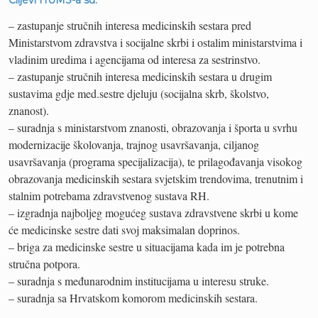
Ciljevi HUMS-a su:
– zastupanje stručnih interesa medicinskih sestara pred
Ministarstvom zdravstva i socijalne skrbi i ostalim ministarstvima i
vladinim uredima i agencijama od interesa za sestrinstvo.
– zastupanje stručnih interesa medicinskih sestara u drugim
sustavima gdje med.sestre djeluju (socijalna skrb, školstvo,
znanost).
– suradnja s ministarstvom znanosti, obrazovanja i športa u svrhu
modernizacije školovanja, trajnog usavršavanja, ciljanog
usavršavanja (programa specijalizacija), te prilagođavanja visokog
obrazovanja medicinskih sestara svjetskim trendovima, trenutnim i
stalnim potrebama zdravstvenog sustava RH.
– izgradnja najboljeg mogućeg sustava zdravstvene skrbi u kome
će medicinske sestre dati svoj maksimalan doprinos.
– briga za medicinske sestre u situacijama kada im je potrebna
stručna potpora.
– suradnja s međunarodnim institucijama u interesu struke.
– suradnja sa Hrvatskom komorom medicinskih sestara.