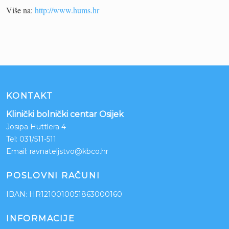
Više na:
http://www.hums.hr
KONTAKT
Klinički bolnički centar Osijek
Josipa Huttlera 4
Tel:
031/511-511
Email:
ravnateljstvo@kbco.hr
POSLOVNI RAČUNI
IBAN: HR1210010051863000160
INFORMACIJE