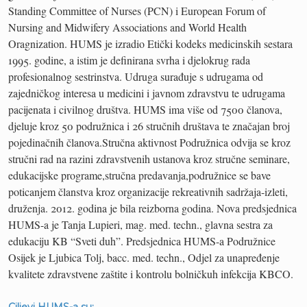
Standing Committee of Nurses (PCN) i European Forum of
Nursing and Midwifery Associations and World Health
Oragnization. HUMS je izradio Etički kodeks medicinskih sestara
1995. godine, a istim je definirana svrha i djelokrug rada
profesionalnog sestrinstva. Udruga surađuje s udrugama od
zajedničkog interesa u medicini i javnom zdravstvu te udrugama
pacijenata i civilnog društva. HUMS ima više od 7500 članova,
djeluje kroz 50 podružnica i 26 stručnih društava te značajan broj
pojedinačnih članova.Stručna aktivnost Podružnica odvija se kroz
stručni rad na razini zdravstvenih ustanova kroz stručne seminare,
edukacijske programe,stručna predavanja,podružnice se bave
poticanjem članstva kroz organizacije rekreativnih sadržaja-izleti,
druženja. 2012. godina je bila reizborna godina. Nova predsjednica
HUMS-a je Tanja Lupieri, mag. med. techn., glavna sestra za
edukaciju KB “Sveti duh”. Predsjednica HUMS-a Podružnice
Osijek je Ljubica Tolj, bacc. med. techn., Odjel za unapređenje
kvalitete zdravstvene zaštite i kontrolu bolničkuh infekcija KBCO.