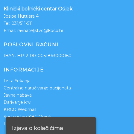
Klinički bolnički centar Osijek
Josipa Huttlera 4
Tel:
031/511-511
Email:
ravnateljstvo@kbco.hr
POSLOVNI RAČUNI
IBAN: HR1210010051863000160
INFORMACIJE
Lista čekanja
Centralno naručivanje pacijenata
Javna nabava
Darivanje krvi
KBCO Webmail
Sestrinstvo KBC Osijek
Izjava o pristupačnosti mrežnih stranica
Izjava o kolačićima