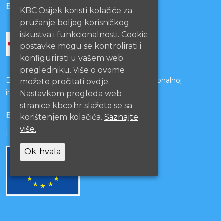
BOLNICE PARTNERI
KBC Osijek koristi kolačiće za
pružanje boljeg korisničkog
iskustva i funkcionalnosti. Cookie
postavke mogu se kontrolirati i
konfigurirati u vašem web
pregledniku. Više o ovome
Bolnice s kojima je potpisan ugovor o funkcionalnoj
možete pročitati ovdje.
integraciji
Nastavkom pregleda web
stranice kbco.hr slažete se sa
EU PROJEKTI
korištenjem kolačića.
Saznajte
više.
Lista projekata
Ok, hvala