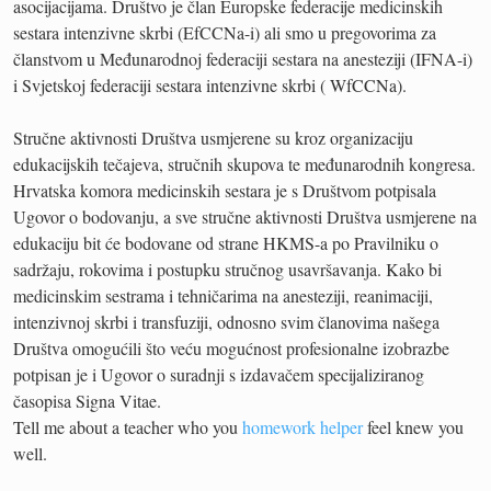
asocijacijama. Društvo je član Europske federacije medicinskih
sestara intenzivne skrbi (EfCCNa-i) ali smo u pregovorima za
članstvom u Međunarodnoj federaciji sestara na anesteziji (IFNA-i)
i Svjetskoj federaciji sestara intenzivne skrbi ( WfCCNa).
Stručne aktivnosti Društva usmjerene su kroz organizaciju
edukacijskih tečajeva, stručnih skupova te međunarodnih kongresa.
Hrvatska komora medicinskih sestara je s Društvom potpisala
Ugovor o bodovanju, a sve stručne aktivnosti Društva usmjerene na
edukaciju bit će bodovane od strane HKMS-a po Pravilniku o
sadržaju, rokovima i postupku stručnog usavršavanja. Kako bi
medicinskim sestrama i tehničarima na anesteziji, reanimaciji,
intenzivnoj skrbi i transfuziji, odnosno svim članovima našega
Društva omogućili što veću mogućnost profesionalne izobrazbe
potpisan je i Ugovor o suradnji s izdavačem specijaliziranog
časopisa Signa Vitae.
Tell me about a teacher who you
homework helper
feel knew you
well.