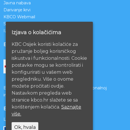
Javna nabava
Darivanje krvi
KBCO Webmail
Sestrinstvo KBC Osijek
Izjava o pristupačnosti mrežnih stranica
Izjava o kolačićima
KBC Osijek koristi kolačiće za
BOLNICE PARTNERI
pružanje boljeg korisničkog
iskustva i funkcionalnosti. Cookie
postavke mogu se kontrolirati i
konfigurirati u vašem web
pregledniku. Više o ovome
možete pročitati ovdje.
Bolnice s kojima je potpisan ugovor o funkcionalnoj
Nastavkom pregleda web
integraciji
stranice kbco.hr slažete se sa
korištenjem kolačića.
Saznajte
EU PROJEKTI
više.
Lista projekata
Ok, hvala