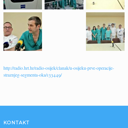
http://radio.hrt.hr/radio-osijek/clanak/u-osijeku-prve-operacije-
straznjeg-segmenta-oka/133449/
KONTAKT