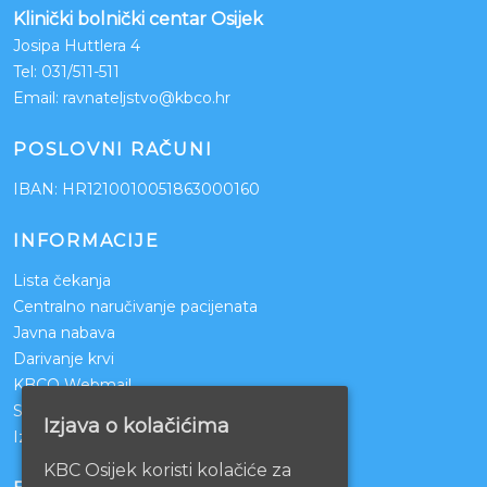
Klinički bolnički centar Osijek
Josipa Huttlera 4
Tel:
031/511-511
Email:
ravnateljstvo@kbco.hr
POSLOVNI RAČUNI
IBAN: HR1210010051863000160
INFORMACIJE
Lista čekanja
Centralno naručivanje pacijenata
Javna nabava
Darivanje krvi
KBCO Webmail
Sestrinstvo KBC Osijek
Izjava o kolačićima
Izjava o pristupačnosti mrežnih stranica
KBC Osijek koristi kolačiće za