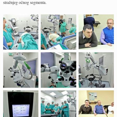
stražnjeg očnog segmenta.