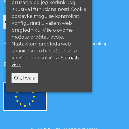
BOLNICE PARTNERI
pružanje boljeg korisničkog
iskustva i funkcionalnosti. Cookie
postavke mogu se kontrolirati i
konfigurirati u vašem web
pregledniku. Više o ovome
možete pročitati ovdje.
Bolnice s kojima je potpisan ugovor o funkcionalnoj
Nastavkom pregleda web
integraciji
stranice kbco.hr slažete se sa
korištenjem kolačića.
Saznajte
EU PROJEKTI
više.
Lista projekata
Ok, hvala
© 2026 KBC Osijek. Sva prava pridržana.