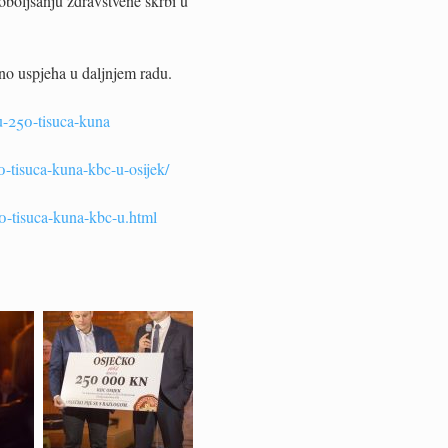
oboljšanju zdravstvene skrbi u
uno uspjeha u daljnjem radu.
u-250-tisuca-kuna
0-tisuca-kuna-kbc-u-osijek/
250-tisuca-kuna-kbc-u.html