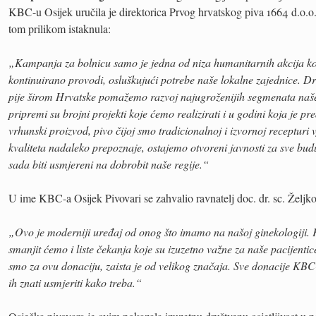
KBC-u Osijek uručila je direktorica Prvog hrvatskog piva 1664 d.o.o
tom prilikom istaknula:
„Kampanja za bolnicu samo je jedna od niza humanitarnih akcija k
kontinuirano provodi, osluškujući potrebe naše lokalne zajednice. D
pije širom Hrvatske pomažemo razvoj najugroženijih segmenata naše
pripremi su brojni projekti koje ćemo realizirati i u godini koja je
vrhunski proizvod, pivo čijoj smo tradicionalnoj i izvornoj recepturi vj
kvaliteta nadaleko prepoznaje, ostajemo otvoreni javnosti za sve budu
sada biti usmjereni na dobrobit naše regije.“
U ime KBC-a Osijek Pivovari se zahvalio ravnatelj doc. dr. sc. Željk
„Ovo je moderniji uređaj od onog što imamo na našoj ginekologij
smanjit ćemo i liste čekanja koje su izuzetno važne za naše pacijenti
smo za ovu donaciju, zaista je od velikog značaja. Sve donacije KB
ih znati usmjeriti kako treba.“