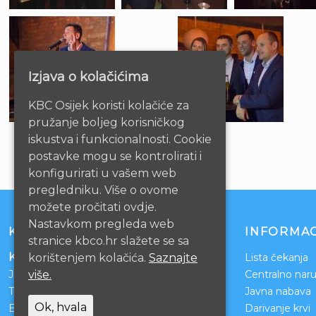
Izjava o kolačićima
KBC Osijek koristi kolačiće za
pružanje boljeg korisničkog
iskustva i funkcionalnosti. Cookie
postavke mogu se kontrolirati i
konfigurirati u vašem web
pregledniku. Više o ovome
možete pročitati ovdje.
Nastavkom pregleda web
KONTAKT
INFORMAC
stranice kbco.hr slažete se sa
Klinički bolnički centar Osijek
korištenjem kolačića.
Saznajte
Lista čekanja
više.
Josipa Huttlera 4
Centralno naru
Tel:
031/511-511
Javna nabava
Ok, hvala
Email:
ravnateljstvo@kbco.hr
Darivanje krvi