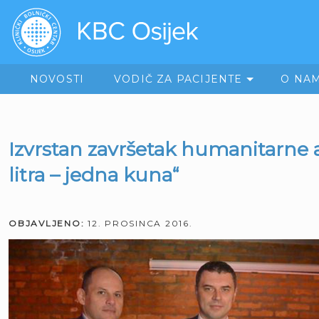
NOVOSTI
VODIČ ZA PACIJENTE
O NA
Izvrstan završetak humanitarne 
litra – jedna kuna“
OBJAVLJENO:
12. PROSINCA 2016.