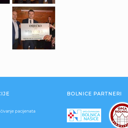
IJE
BOLNICE PARTNERI
čivanje pacijenata