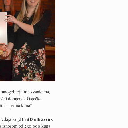
d mnogobrojnim uzvanicima,
žićni domjenak Osječke
itra – jedna kuna“.
3D i 4D ultrazvuk
uređaja za
ek s iznosom od 250 000 kuna