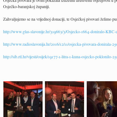
Osječka pivovara je ovim pokazala izuzetnu društvenu osjetljivost u p
Osječko-baranjskoj županiji.
Zahvaljujemo se na vrijednoj donaciji, te Osječkoj pivovari želimo p
http://www.glas-slavonije.hr/319663/3/Osjecko-1664-doniralo-KBC-
http://www.radioslavonija.hr/2016/12/11/osjecka-pivovara-donirala-25
http://sib.rtl.hr/vijesti/osijek/19177-1-litra-1-kuna-osjecko-poklonilo-