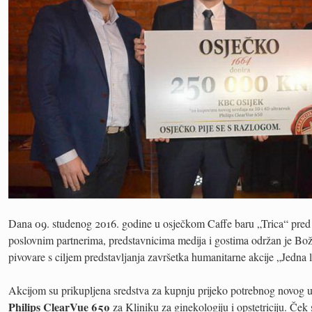
Dana 09. studenog 2016. godine u osječkom Caffe baru „Trica“ pre
poslovnim partnerima, predstavnicima medija i gostima održan je Bo
pivovare s ciljem predstavljanja završetka humanitarne akcije „Jedna l
Akcijom su prikupljena sredstva za kupnju prijeko potrebnog novog 
Philips ClearVue 650
za Kliniku za ginekologiju i opstetriciju. Č