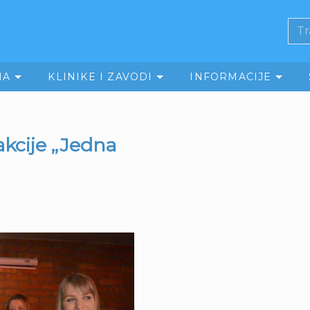
MA
KLINIKE I ZAVODI
INFORMACIJE
akcije „Jedna