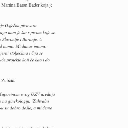
. Martina Baran Bader koja je
oje Osječka pivovara
rago nam je što s pivom koje se
 Slavonije i Baranje. U
 pred nama. Mi danas imamo
erni stoljećima i čija se
će projekte koji će kao i do
o Zubčić:
i. Kupovinom ovog UZV uređaja
ce na ginekologiji. Zahvalni
C-u su dobro došle, a mi ćemo