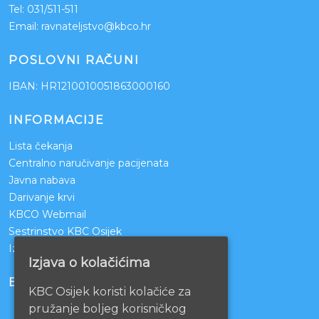
Tel:
031/511-511
Email:
ravnateljstvo@kbco.hr
POSLOVNI RAČUNI
IBAN: HR1210010051863000160
INFORMACIJE
Lista čekanja
Centralno naručivanje pacijenata
Javna nabava
Darivanje krvi
KBCO Webmail
Sestrinstvo KBC Osijek
Izjava o pristupačnosti mrežnih stranica
Izjava o kolačićima
BOLNICE PARTNERI
KBC Osijek koristi kolačiće za
pružanje boljeg korisničkog