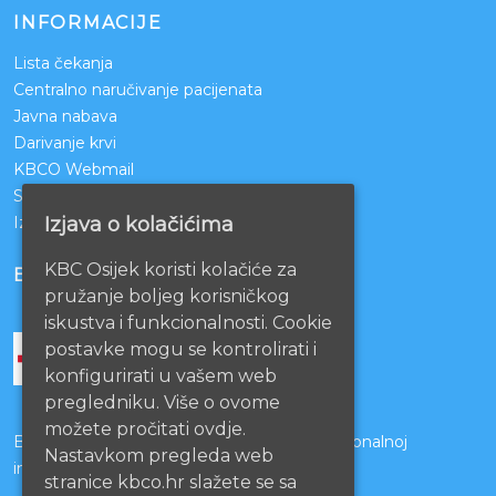
INFORMACIJE
Lista čekanja
Centralno naručivanje pacijenata
Javna nabava
Darivanje krvi
KBCO Webmail
Sestrinstvo KBC Osijek
Izjava o kolačićima
Izjava o pristupačnosti mrežnih stranica
KBC Osijek koristi kolačiće za
BOLNICE PARTNERI
pružanje boljeg korisničkog
iskustva i funkcionalnosti. Cookie
postavke mogu se kontrolirati i
konfigurirati u vašem web
pregledniku. Više o ovome
možete pročitati ovdje.
Bolnice s kojima je potpisan ugovor o funkcionalnoj
Nastavkom pregleda web
integraciji
stranice kbco.hr slažete se sa