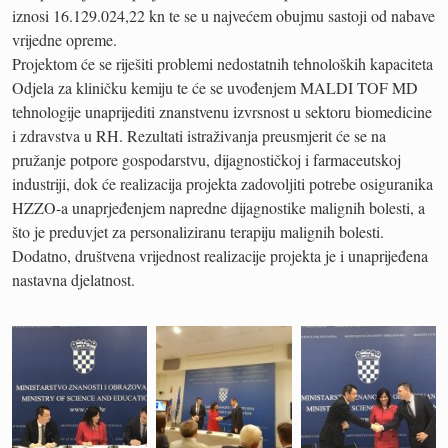
iznosi 16.129.024,22 kn te se u najvećem obujmu sastoji od nabave
vrijedne opreme.
Projektom će se riješiti problemi nedostatnih tehnoloških kapaciteta
Odjela za kliničku kemiju te će se uvođenjem MALDI TOF MD
tehnologije unaprijediti znanstvenu izvrsnost u sektoru biomedicine
i zdravstva u RH. Rezultati istraživanja preusmjerit će se na
pružanje potpore gospodarstvu, dijagnostičkoj i farmaceutskoj
industriji, dok će realizacija projekta zadovoljiti potrebe osiguranika
HZZO-a unaprjeđenjem napredne dijagnostike malignih bolesti, a
što je preduvjet za personaliziranu terapiju malignih bolesti.
Dodatno, društvena vrijednost realizacije projekta je i unaprijeđena
nastavna djelatnost.