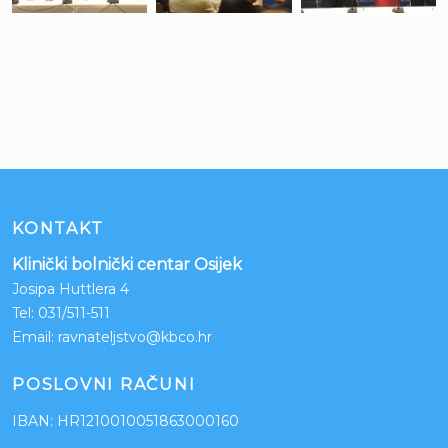
KONTAKT
Klinički bolnički centar Osijek
Josipa Huttlera 4
Tel:
031/511-511
Email:
ravnateljstvo@kbco.hr
POSLOVNI RAČUNI
IBAN: HR1210010051863000160