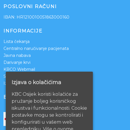
POSLOVNI RAČUNI
IBAN: HR1210010051863000160
INFORMACIJE
Lista čekanja
Centralno naručivanje pacijenata
Javna nabava
Darivanje krvi
KBCO Webmail
Sestrinstvo KBC Osijek
Izjava o kolačićima
Izjava o pristupačnosti mrežnih stranica
KBC Osijek koristi kolačiće za
BOLNICE PARTNERI
pružanje boljeg korisničkog
iskustva i funkcionalnosti. Cookie
postavke mogu se kontrolirati i
konfigurirati u vašem web
pregledniku. Više o ovome