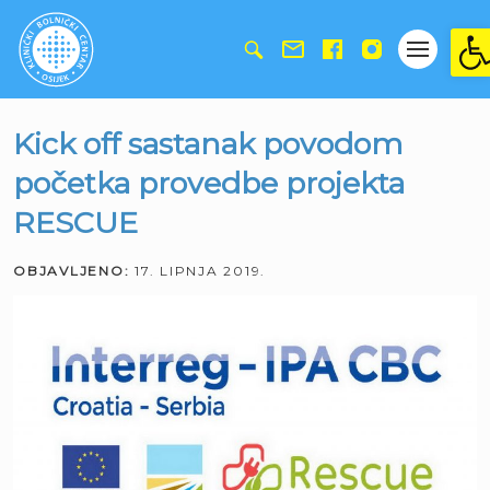
Ope
Kick off sastanak povodom
početka provedbe projekta
RESCUE
OBJAVLJENO:
17. LIPNJA 2019.