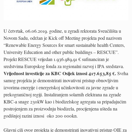
U četvrtak, 06.06.2019. godine, u zgradi rektorata Sveučilišta u
Novom Sadu, održan je Kick off Meeting projekta pod nazivom
“Renewable Energy Sources for smart sustainable health Centers,
University Education and other public buildings – RESCUE”.
Projekt RESCUE vrijedan 1.936.989,91 € sufinanciran je
sredstvima Europskog fonda za regionalni razvoj i IPA sredstava.
Vrijednost investicije za KBC Osijek iznosi 417.653,85 €.
Svrha
samog projekta je demonstrirati inovativni pristup obnovljivim
izvorima energije i energetskoj učinkovitosti za javne zgrade u
prekograničnoj regiji. Instaliranjem solarnih elektrana na zgrade
KBC-a snage 230kW kao i biodizelskog agregata sa pripadajućim
postrojenjem za proizvodnju biodizela, procijenjena ušteda na
godišnjoj razini iznosi oko 200 000kn.
Glavni cilj ovog projekta je demonstrirati inovativni pristup OIE za