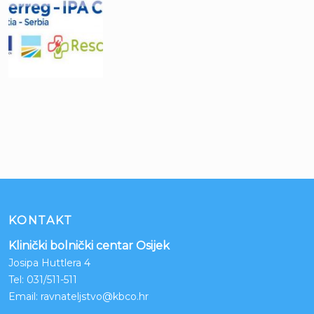
KONTAKT
Klinički bolnički centar Osijek
Josipa Huttlera 4
Tel:
031/511-511
Email:
ravnateljstvo@kbco.hr