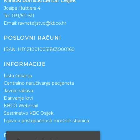
Klinički bolnički centar Osijek
Josipa Huttlera 4
Tel:
031/511-511
Email:
ravnateljstvo@kbco.hr
POSLOVNI RAČUNI
IBAN: HR1210010051863000160
INFORMACIJE
Lista čekanja
Centralno naručivanje pacijenata
Javna nabava
Darivanje krvi
KBCO Webmail
Sestrinstvo KBC Osijek
Izjava o pristupačnosti mrežnih stranica
BOLNICE PARTNERI