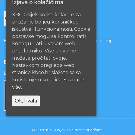
Izjava o kolačićima
KBC Osijek koristi kolačiće za
pružanje boljeg korisničkog
iskustva i funkcionalnosti. Cookie
postavke mogu se kontrolirati i
Bolnice s kojima je potpisan ugovor o funkcionalnoj
konfigurirati u vašem web
integraciji
pregledniku. Više o ovome
možete pročitati ovdje.
EU PROJEKTI
Nastavkom pregleda web
stranice kbco.hr slažete se sa
Lista projekata
korištenjem kolačića.
Saznajte
više.
Ok, hvala
© 2026 KBC Osijek. Sva prava pridržana.