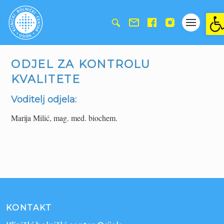
Ope
ODJEL ZA KONTROLU
KVALITETE
Voditelj odjela:
Marija Milić, mag. med. biochem.
KONTAKT