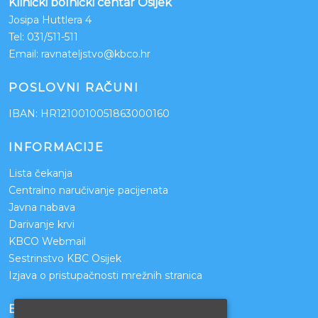
Klinički bolnički centar Osijek
Josipa Huttlera 4
Tel:
031/511-511
Email:
ravnateljstvo@kbco.hr
POSLOVNI RAČUNI
IBAN: HR1210010051863000160
INFORMACIJE
Lista čekanja
Centralno naručivanje pacijenata
Javna nabava
Darivanje krvi
KBCO Webmail
Sestrinstvo KBC Osijek
Izjava o pristupačnosti mrežnih stranica
BOLNICE PARTNERI