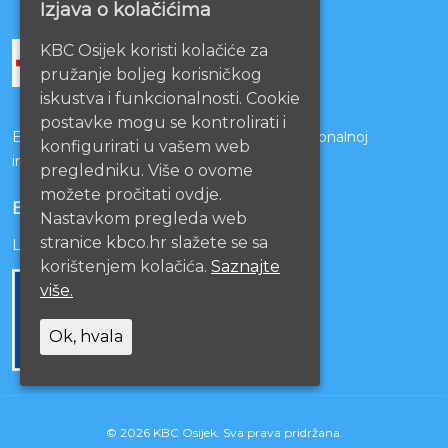
Izjava o kolačićima
KBC Osijek koristi kolačiće za
pružanje boljeg korisničkog
iskustva i funkcionalnosti. Cookie
postavke mogu se kontrolirati i
Bolnice s kojima je potpisan ugovor o funkcionalnoj
konfigurirati u vašem web
integraciji
pregledniku. Više o ovome
možete pročitati ovdje.
EU PROJEKTI
Nastavkom pregleda web
stranice kbco.hr slažete se sa
Lista projekata
korištenjem kolačića.
Saznajte
više.
Ok, hvala
© 2026 KBC Osijek. Sva prava pridržana.