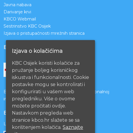
Javna nabava
Darivanje krvi
KBCO Webmail
Sestrinstvo KBC Osijek
Izjava o pristupačnosti mrežnih stranica
BOLNICE PARTNERI
Izjava o kolačićima
KBC Osijek koristi kolačiće za
pružanje boljeg korisničkog
iskustva i funkcionalnosti. Cookie
postavke mogu se kontrolirati i
konfigurirati u vašem web
Bolnice s kojima je potpisan ugovor o funkcionalnoj
pregledniku. Više o ovome
integraciji
možete pročitati ovdje.
Nastavkom pregleda web
EU PROJEKTI
stranice kbco.hr slažete se sa
Lista projekata
korištenjem kolačića.
Saznajte