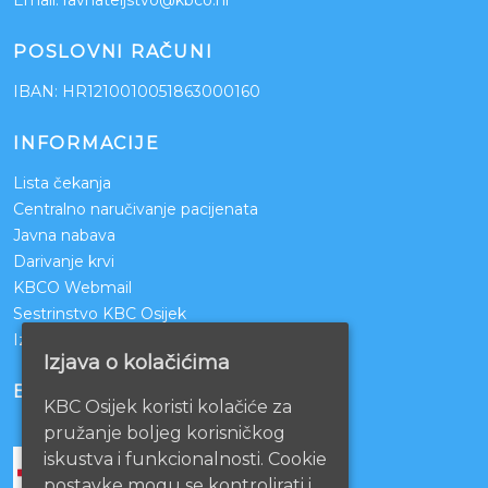
POSLOVNI RAČUNI
IBAN: HR1210010051863000160
INFORMACIJE
Lista čekanja
Centralno naručivanje pacijenata
Javna nabava
Darivanje krvi
KBCO Webmail
Sestrinstvo KBC Osijek
Izjava o pristupačnosti mrežnih stranica
Izjava o kolačićima
BOLNICE PARTNERI
KBC Osijek koristi kolačiće za
pružanje boljeg korisničkog
iskustva i funkcionalnosti. Cookie
postavke mogu se kontrolirati i