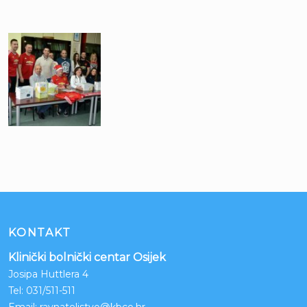
KONTAKT
Klinički bolnički centar Osijek
Josipa Huttlera 4
Tel:
031/511-511
Email:
ravnateljstvo@kbco.hr