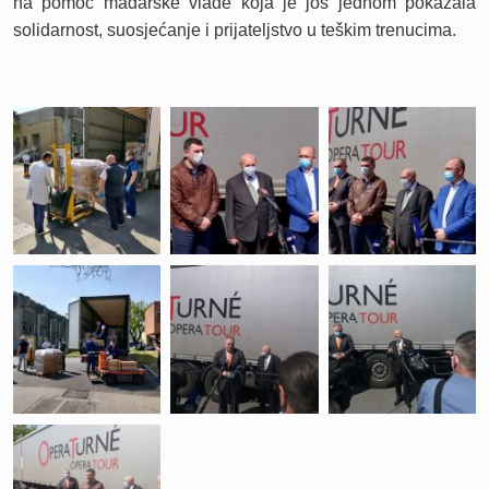
na pomoć mađarske vlade koja je još jednom pokazala
solidarnost, suosjećanje i prijateljstvo u teškim trenucima.