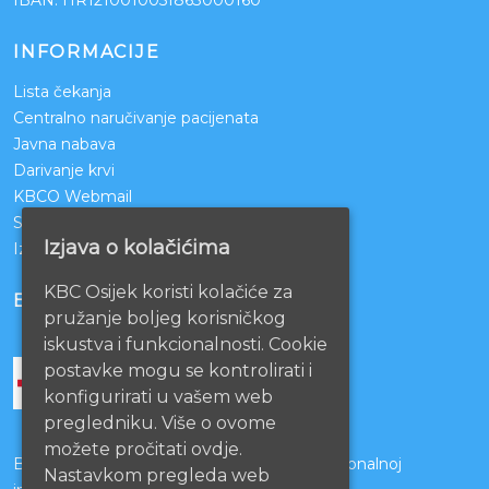
INFORMACIJE
Lista čekanja
Centralno naručivanje pacijenata
Javna nabava
Darivanje krvi
KBCO Webmail
Sestrinstvo KBC Osijek
Izjava o kolačićima
Izjava o pristupačnosti mrežnih stranica
KBC Osijek koristi kolačiće za
BOLNICE PARTNERI
pružanje boljeg korisničkog
iskustva i funkcionalnosti. Cookie
postavke mogu se kontrolirati i
konfigurirati u vašem web
pregledniku. Više o ovome
možete pročitati ovdje.
Bolnice s kojima je potpisan ugovor o funkcionalnoj
Nastavkom pregleda web