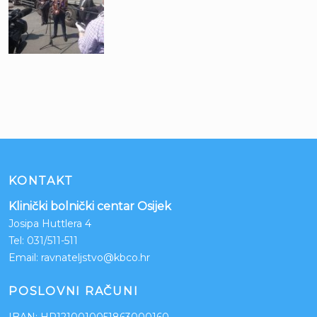
KONTAKT
Klinički bolnički centar Osijek
Josipa Huttlera 4
Tel:
031/511-511
Email:
ravnateljstvo@kbco.hr
POSLOVNI RAČUNI
IBAN: HR1210010051863000160