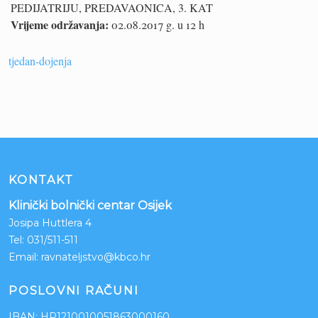
PEDIJATRIJU, PREDAVAONICA, 3. KAT
Vrijeme održavanja:
02.08.2017 g. u 12 h
tjedan-dojenja
KONTAKT
Klinički bolnički centar Osijek
Josipa Huttlera 4
Tel:
031/511-511
Email:
ravnateljstvo@kbco.hr
POSLOVNI RAČUNI
IBAN: HR1210010051863000160