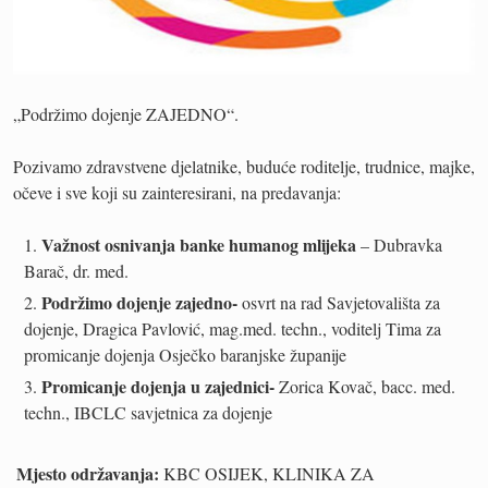
„Podržimo dojenje ZAJEDNO“.
Pozivamo zdravstvene djelatnike, buduće roditelje, trudnice, majke,
očeve i sve koji su zainteresirani, na predavanja:
Važnost osnivanja banke humanog mlijeka
– Dubravka
Barač, dr. med.
Podržimo dojenje zajedno-
osvrt na rad Savjetovališta za
dojenje, Dragica Pavlović, mag.med. techn., voditelj Tima za
promicanje dojenja Osječko baranjske županije
Promicanje dojenja u zajednici-
Zorica Kovač, bacc. med.
techn., IBCLC savjetnica za dojenje
Mjesto održavanja:
KBC OSIJEK, KLINIKA ZA