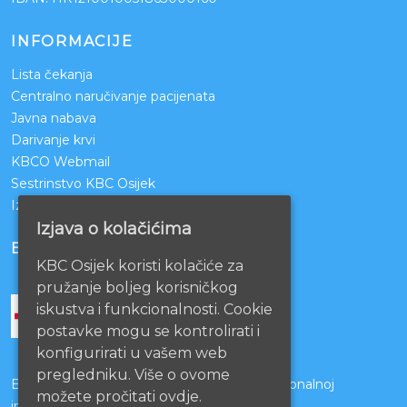
INFORMACIJE
Lista čekanja
Centralno naručivanje pacijenata
Javna nabava
Darivanje krvi
KBCO Webmail
Sestrinstvo KBC Osijek
Izjava o pristupačnosti mrežnih stranica
Izjava o kolačićima
BOLNICE PARTNERI
KBC Osijek koristi kolačiće za
pružanje boljeg korisničkog
iskustva i funkcionalnosti. Cookie
postavke mogu se kontrolirati i
konfigurirati u vašem web
pregledniku. Više o ovome
Bolnice s kojima je potpisan ugovor o funkcionalnoj
možete pročitati ovdje.
integraciji