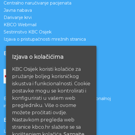
Centralno naručivanje pacijenata
Javna nabava
Darivanje krvi
KBCO Webmail
Sestrinstvo KBC Osijek
Izjava o pristupačnosti mrežnih stranica
BOLNICE PARTNERI
Izjava o kolačićima
KBC Osijek koristi kolačiće za
pružanje boljeg korisničkog
iskustva i funkcionalnosti. Cookie
postavke mogu se kontrolirati i
konfigurirati u vašem web
Bolnice s kojima je potpisan ugovor o funkcionalnoj
pregledniku. Više o ovome
integraciji
možete pročitati ovdje.
Nastavkom pregleda web
EU PROJEKTI
stranice kbco.hr slažete se sa
Lista projekata
korištenjem kolačića.
Saznajte