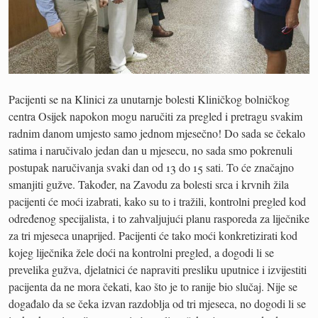
Pacijenti se na Klinici za unutarnje bolesti Kliničkog bolničkog
centra Osijek napokon mogu naručiti za pregled i pretragu svakim
radnim danom umjesto samo jednom mjesečno! Do sada se čekalo
satima i naručivalo jedan dan u mjesecu, no sada smo pokrenuli
postupak naručivanja svaki dan od 13 do 15 sati. To će značajno
smanjiti gužve. Također, na Zavodu za bolesti srca i krvnih žila
pacijenti će moći izabrati, kako su to i tražili, kontrolni pregled kod
određenog specijalista, i to zahvaljujući planu rasporeda za liječnike
za tri mjeseca unaprijed. Pacijenti će tako moći konkretizirati kod
kojeg liječnika žele doći na kontrolni pregled, a dogodi li se
prevelika gužva, djelatnici će napraviti presliku uputnice i izvijestiti
pacijenta da ne mora čekati, kao što je to ranije bio slučaj. Nije se
događalo da se čeka izvan razdoblja od tri mjeseca, no dogodi li se