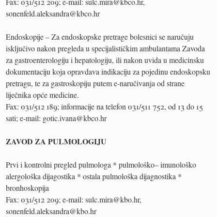
Fax: 031/512 209; e-mail: sulc.mira@kbco.hr,
sonenfeld.aleksandra@kbco.hr
Endoskopije – Za endoskopske pretrage bolesnici se naručuju
isključivo nakon pregleda u specijalističkim ambulantama Zavoda
za gastroenterologiju i hepatologiju, ili nakon uvida u medicinsku
dokumentaciju koja opravdava indikaciju za pojedinu endoskopsku
pretragu, te za gastroskopiju putem e-naručivanja od strane
liječnika opće medicine.
Fax: 031/512 189; informacije na telefon 031/511 752, od 13 do 15
sati; e-mail: gotic.ivana@kbco.hr
ZAVOD ZA PULMOLOGIJU
Prvi i kontrolni pregled pulmologa * pulmološko– imunološko
alergološka dijagostika * ostala pulmološka dijagnostika *
bronhoskopija
Fax: 031/512 209; e-mail: sulc.mira@kbo.hr,
sonenfeld.aleksandra@kbo.hr