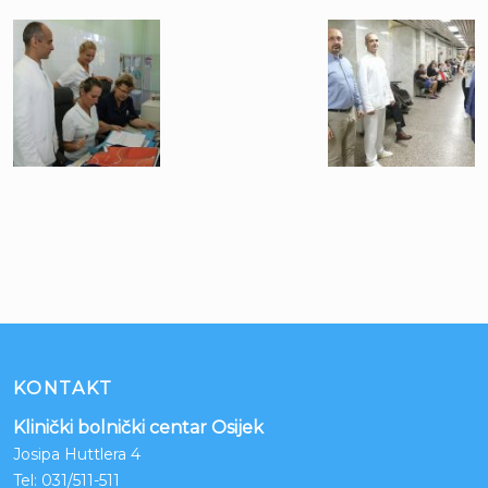
KONTAKT
Klinički bolnički centar Osijek
Josipa Huttlera 4
Tel:
031/511-511