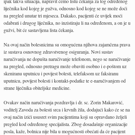
ipak takva situacija, napravit ćemo listu čekanja za tog određenog
liječnika kod kojeg je gužva, odnosno kod kojeg se ne može doći
na pregled unutar tri mjeseca. Dakako, pacijenti će uvijek moći
odabrati i drugog liječnika, no inzistiraju li na određenom, a on je u
gužvi, bit će sastavljena lista čekanja.
Na ovaj način bolesnicima su omogućena njihova zajamčena prava
iz sustava osnovnog zdravstvenog osiguranja. Novi sustav
naručivanja ne dopušta naručivanje telefonom, nego se naručivanje
na pregled, odnosno pretragu može obaviti osobno i e-poštom uz
skeniranu uputnicu i povijest bolesti, telefaksom uz faksiranu
uputnicu, povijest bolesti i kontakt-podatke te e-naručivanjem od
strane liječnika obiteljske medicine.
Ovakav način naručivanja pozdravlja i dr. sc. Zorin Makarović,
voditelj Zavoda za bolesti srca i krvnih žila, dodajući kako će se na
ovaj način izići ususret svim pacijentima koji su opravdano željeli
pregled kod određenog specijalista. Zbog dosadašnje organizacije
posla, kaže, bolnica nije bila u mogućnosti obećati da će pacijent