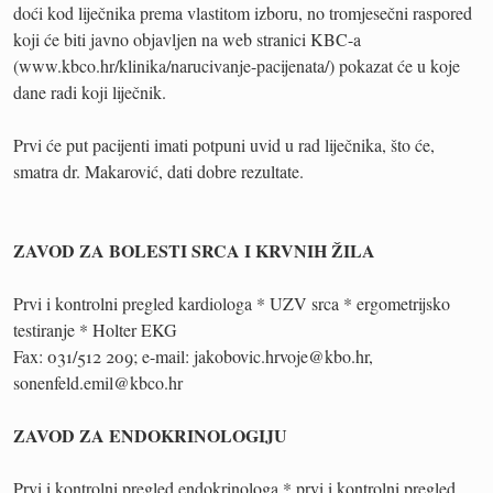
doći kod liječnika prema vlastitom izboru, no tromjesečni raspored
koji će biti javno objavljen na web stranici KBC-a
(www.kbco.hr/klinika/narucivanje-pacijenata/) pokazat će u koje
dane radi koji liječnik.
Prvi će put pacijenti imati potpuni uvid u rad liječnika, što će,
smatra dr. Makarović, dati dobre rezultate.
ZAVOD ZA BOLESTI SRCA I KRVNIH ŽILA
Prvi i kontrolni pregled kardiologa * UZV srca * ergometrijsko
testiranje * Holter EKG
Fax: 031/512 209; e-mail: jakobovic.hrvoje@kbo.hr,
sonenfeld.emil@kbco.hr
ZAVOD ZA ENDOKRINOLOGIJU
Prvi i kontrolni pregled endokrinologa * prvi i kontrolni pregled