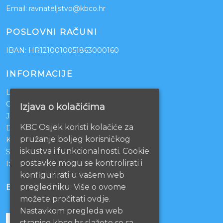
Email:
ravnateljstvo@kbco.hr
POSLOVNI RAČUNI
IBAN: HR1210010051863000160
INFORMACIJE
Lista čekanja
Centralno naručivanje pacijenata
Izjava o kolačićima
Javna nabava
KBC Osijek koristi kolačiće za
Darivanje krvi
pružanje boljeg korisničkog
KBCO Webmail
iskustva i funkcionalnosti. Cookie
Sestrinstvo KBC Osijek
postavke mogu se kontrolirati i
Izjava o pristupačnosti mrežnih stranica
konfigurirati u vašem web
pregledniku. Više o ovome
BOLNICE PARTNERI
možete pročitati ovdje.
Nastavkom pregleda web
stranice kbco.hr slažete se sa