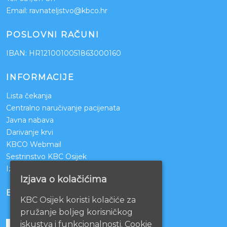
Email:
ravnateljstvo@kbco.hr
POSLOVNI RAČUNI
IBAN: HR1210010051863000160
INFORMACIJE
Lista čekanja
Centralno naručivanje pacijenata
Javna nabava
Darivanje krvi
KBCO Webmail
Sestrinstvo KBC Osijek
Izjava o pristupačnosti mrežnih stranica
Izjava o kolačićima
BOLNICE PARTNERI
KBC Osijek koristi kolačiće za
pružanje boljeg korisničkog
iskustva i funkcionalnosti. Cookie