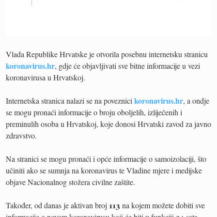
Vlada Republike Hrvatske je otvorila posebnu internetsku stranicu
koronavirus.hr
, gdje će objavljivati sve bitne informacije u vezi
koronavirusa u Hrvatskoj.
koronavirus.hr
Internetska stranica nalazi se na poveznici
, a ondje
se mogu pronaći informacije o broju oboljelih, izliječenih i
preminulih osoba u Hrvatskoj, koje donosi Hrvatski zavod za javno
zdravstvo.
Na stranici se mogu pronaći i opće informacije o samoizolaciji, što
učiniti ako se sumnja na koronavirus te Vladine mjere i medijske
objave Nacionalnog stožera civilne zaštite.
113
Također, od danas je aktivan broj
na kojem možete dobiti sve
informacije o novom koronavirusu koji će biti u funkciji 24 sata