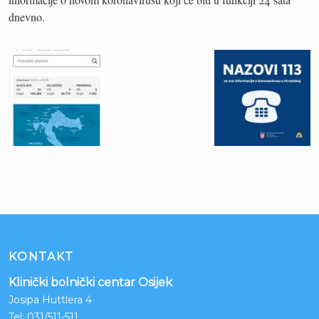
dnevno.
KONTAKT
Klinički bolnički centar Osijek
Josipa Huttlera 4
Tel:
031/511-511