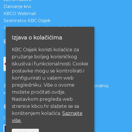
Darivanje krvi
KBCO Webmail
Sestrinstvo KBC Osijek
Izjava o pristupačnosti mrežnih stranica
Izjava o kolačićima
BOLNICE PARTNERI
KBC Osijek koristi kolačiće za
pružanje boljeg korisničkog
iskustva i funkcionalnosti. Cookie
postavke mogu se kontrolirati i
konfigurirati u vašem web
pregledniku. Više o ovome
Bolnice s kojima je potpisan ugovor o funkcionalnoj
možete pročitati ovdje.
integraciji
Nastavkom pregleda web
stranice kbco.hr slažete se sa
EU PROJEKTI
korištenjem kolačića.
Saznajte
Lista projekata
više.