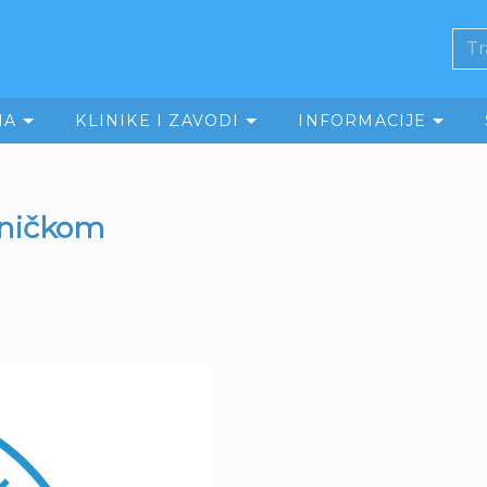
MA
KLINIKE I ZAVODI
INFORMACIJE
liničkom