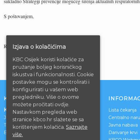
sukladno Strategiji prevencije mogućeg širenja aktualnih respiratornih 
S poštovanjem,
Ravnateljstvo KBC-a Osijek
Izjava o kolačićima
KBC Osijek koristi kolačiće za
pružanje boljeg korisničkog
iskustva i funkcionalnosti. Cookie
postavke mogu se kontrolirati i
konfigurirati u vašem web
pregledniku. Više o ovome
KONTAKT
INFORMAC
možete pročitati ovdje.
Klinički bolnički centar Osijek
Lista čekanja
Nastavkom pregleda web
Josipa Huttlera 4
Centralno naru
stranice kbco.hr slažete se sa
Tel:
031/511-511
Javna nabava
korištenjem kolačića.
Saznajte
Email:
ravnateljstvo@kbco.hr
Darivanje krvi
više.
KBCO Webmai