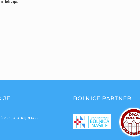
infekcija.
IJE
BOLNICE PARTNERI
čivanje pacijenata
l