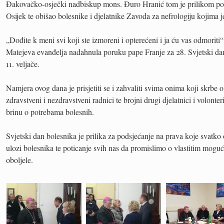
Đakovačko-osječki nadbiskup mons. Đuro Hranić tom je prilikom posj
Osijek te obišao bolesnike i djelatnike Zavoda za nefrologiju kojima 
„Dođite k meni svi koji ste izmoreni i opterećeni i ja ću vas odmoriti“ 
Matejeva evanđelja nadahnula poruku pape Franje za 28. Svjetski dan
11. veljače.
Namjera ovog dana je prisjetiti se i zahvaliti svima onima koji skrbe o
zdravstveni i nezdravstveni radnici te brojni drugi djelatnici i volont
brinu o potrebama bolesnih.
Svjetski dan bolesnika je prilika za podsjećanje na prava koje svatko
ulozi bolesnika te poticanje svih nas da promislimo o vlastitim moguć
oboljele.