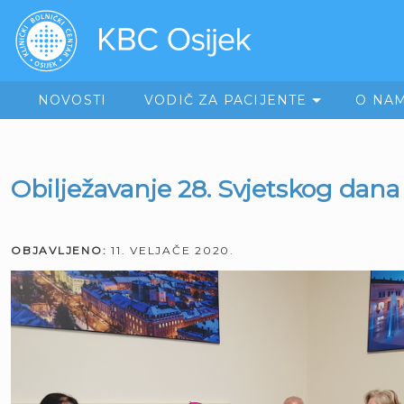
NOVOSTI
VODIČ ZA PACIJENTE
O NA
Obilježavanje 28. Svjetskog dana
OBJAVLJENO:
11. VELJAČE 2020.