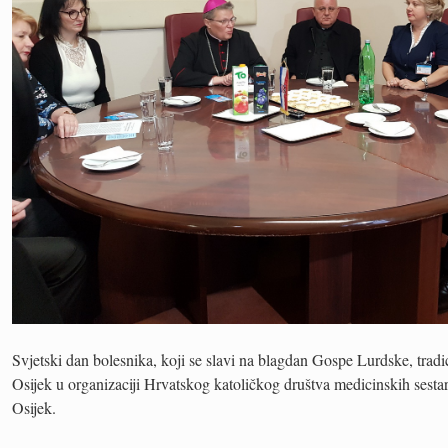
Svjetski dan bolesnika, koji se slavi na blagdan Gospe Lurdske, trad
Osijek u organizaciji Hrvatskog katoličkog društva medicinskih sestar
Osijek.