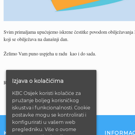
Svim primaljama upućujemo iskrene čestitke povodom obilježavanj
koji se obilježava na današnji dan.
Želimo Vam puno uspjeha u radu kao i do sada.
Izjava o kolačićima
Ravnateljstvo KBC-a Osijek
KBC Osijek koristi kolačiće za
pružanje boljeg korisničkog
iskustva i funkcionalnosti. Cookie
postavke mogu se kontrolirati i
konfigurirati u vašem web
pregledniku. Više o ovome
KONTAKT
INFORMAC