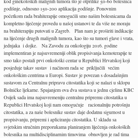
kod ginekoloških malignih tumora što je otprilike 50-60 bolesnica
godišnje, odnosno 150-200 aplikacija godišnje. Ponovnim
početkom rada brahiterapije omogućili smo našim bolesnicama da
kompletno liječenje provedu u našoj ustanovi te da više ne moraju
na brahiterapiju putovati u Zagreb. Plan nam je proširiti indikacije
na liječenje drugih malignih tumora, kao što su tumori glave i vrata,
jednjaka i dojke. Na Zavodu za onkologiju 2016. godine
implementiran je najsuvremeniji oblik propisivanja kemoterapije te
smo tako postali prvi onkološki centar u Republici Hrvatskoj koji
posjeduje takav sustav i načinom rada se priključili većim
onkološkim centrima u Europi. Sustav je povezan s dosadašnjim
sustavom za Centralnu pripravu citostatika koji se nalazi u sklopu
Bolničke ljekarne. Spajanjem ova dva sustava u jednu cjelinu KBC
Osijek sada ima najsuvremeniju centralnu pripremu citostatika u
Republici Hrvatskoj koji nam omogućuje racionalniju potrošnju
citostatika, a za naše bolesnike sustav daje dodatnu sigurnost u
propisivanju, pripremi i apliciranju citostatika. U skladu sa
svjetskim stručnim preporukama planiranjem liječenja onkoloških
bolesnika na multidisciplinarnim timovima obnovljen je rad tima