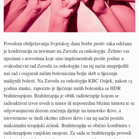
Povodom obilježavanja Svjetskog dana borbe protiv raka održana
je konferencija za novinare na Zavodu za onkologiju. Želimo vas
upoznati s novostima koje smo implementirali prošle godine u
svakodnevni rad Zavoda za onkologiju i na taj način unaprijedili
naš rad i osigurali našim bolesnicima bolju skrb u liječenju
malignih bolesti. Na Zavodu za onkologiju KBC Osijek, nakon 15
godina stanke, započeto je liječenje naših bolesnika sa HDR
brahiterapijom. Brahiterapija je oblik radioterapije kojom se
radioaktivni izvor uvodi u tumor ili neposrednu blizinu tumora te se
odgovarajućom dozom zračenja djeluje na tumorsko tkivo, a
istovremeno se štedi okolno zdravo tkivo i na taj način postiže
maksimalni terapijski učinak. Brahiterapija se obično kombinira s
radioterapijom vanjskim snopom. Za sada se brahiterapija provodi