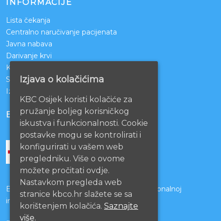
INFORMACIJE
Lista čekanja
Centralno naručivanje pacijenata
Javna nabava
Darivanje krvi
KBCO Webmail
Izjava o kolačićima
Sestrinstvo KBC Osijek
Izjava o pristupačnosti mrežnih stranica
KBC Osijek koristi kolačiće za
pružanje boljeg korisničkog
BOLNICE PARTNERI
iskustva i funkcionalnosti. Cookie
postavke mogu se kontrolirati i
konfigurirati u vašem web
pregledniku. Više o ovome
možete pročitati ovdje.
Nastavkom pregleda web
Bolnice s kojima je potpisan ugovor o funkcionalnoj
stranice kbco.hr slažete se sa
integraciji
korištenjem kolačića.
Saznajte
više.