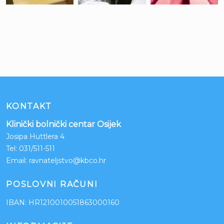
KONTAKT
Klinički bolnički centar Osijek
Josipa Huttlera 4
Tel:
031/511-511
Email:
ravnateljstvo@kbco.hr
POSLOVNI RAČUNI
IBAN: HR1210010051863000160