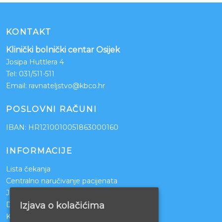
KONTAKT
Klinički bolnički centar Osijek
Josipa Huttlera 4
Tel:
031/511-511
Email:
ravnateljstvo@kbco.hr
POSLOVNI RAČUNI
IBAN: HR1210010051863000160
INFORMACIJE
Lista čekanja
Centralno naručivanje pacijenata
Javna nabava
Darivanje krvi
Izjava o kolačićima
KBCO Webmail