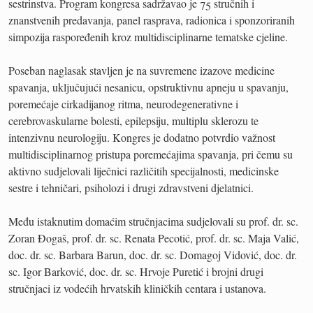
sestrinstva. Program kongresa sadržavao je 75 stručnih i
znanstvenih predavanja, panel rasprava, radionica i sponzoriranih
simpozija raspoređenih kroz multidisciplinarne tematske cjeline.
Poseban naglasak stavljen je na suvremene izazove medicine
spavanja, uključujući nesanicu, opstruktivnu apneju u spavanju,
poremećaje cirkadijanog ritma, neurodegenerativne i
cerebrovaskularne bolesti, epilepsiju, multiplu sklerozu te
intenzivnu neurologiju. Kongres je dodatno potvrdio važnost
multidisciplinarnog pristupa poremećajima spavanja, pri čemu su
aktivno sudjelovali liječnici različitih specijalnosti, medicinske
sestre i tehničari, psiholozi i drugi zdravstveni djelatnici.
Među istaknutim domaćim stručnjacima sudjelovali su prof. dr. sc.
Zoran Đogaš, prof. dr. sc. Renata Pecotić, prof. dr. sc. Maja Valić,
doc. dr. sc. Barbara Barun, doc. dr. sc. Domagoj Vidović, doc. dr.
sc. Igor Barković, doc. dr. sc. Hrvoje Puretić i brojni drugi
stručnjaci iz vodećih hrvatskih kliničkih centara i ustanova.