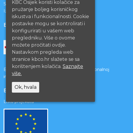
KBC Osijek koristi kolačiće za
Sestrinstvo KBC Osijek
pružanje boljeg korisničkog
Izjava o pristupačnosti mrežnih stranica
iskustva i funkcionalnosti. Cookie
postavke mogu se kontrolirati i
BOLNICE PARTNERI
konfigurirati u vašem web
pregledniku. Više o ovome
možete pročitati ovdje.
Nastavkom pregleda web
stranice kbco.hr slažete se sa
korištenjem kolačića.
Saznajte
Bolnice s kojima je potpisan ugovor o funkcionalnoj
više.
integraciji
Ok, hvala
EU PROJEKTI
Lista projekata