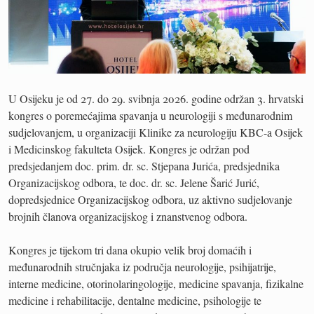
U Osijeku je od 27. do 29. svibnja 2026. godine održan 3. hrvatski
kongres o poremećajima spavanja u neurologiji s međunarodnim
sudjelovanjem, u organizaciji Klinike za neurologiju KBC-a Osijek
i Medicinskog fakulteta Osijek. Kongres je održan pod
predsjedanjem doc. prim. dr. sc. Stjepana Jurića, predsjednika
Organizacijskog odbora, te doc. dr. sc. Jelene Šarić Jurić,
dopredsjednice Organizacijskog odbora, uz aktivno sudjelovanje
brojnih članova organizacijskog i znanstvenog odbora.
Kongres je tijekom tri dana okupio velik broj domaćih i
međunarodnih stručnjaka iz područja neurologije, psihijatrije,
interne medicine, otorinolaringologije, medicine spavanja, fizikalne
medicine i rehabilitacije, dentalne medicine, psihologije te