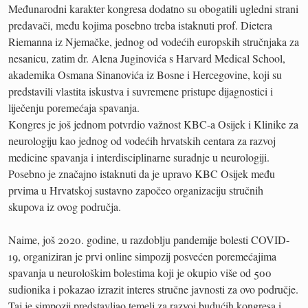
Međunarodni karakter kongresa dodatno su obogatili ugledni strani
predavači, među kojima posebno treba istaknuti prof. Dietera
Riemanna iz Njemačke, jednog od vodećih europskih stručnjaka za
nesanicu, zatim dr. Alena Juginovića s Harvard Medical School,
akademika Osmana Sinanovića iz Bosne i Hercegovine, koji su
predstavili vlastita iskustva i suvremene pristupe dijagnostici i
liječenju poremećaja spavanja.
Kongres je još jednom potvrdio važnost KBC-a Osijek i Klinike za
neurologiju kao jednog od vodećih hrvatskih centara za razvoj
medicine spavanja i interdisciplinarne suradnje u neurologiji.
Posebno je značajno istaknuti da je upravo KBC Osijek među
prvima u Hrvatskoj sustavno započeo organizaciju stručnih
skupova iz ovog područja.
Naime, još 2020. godine, u razdoblju pandemije bolesti COVID-
19, organiziran je prvi online simpozij posvećen poremećajima
spavanja u neurološkim bolestima koji je okupio više od 500
sudionika i pokazao izrazit interes stručne javnosti za ovo područje.
Taj je simpozij predstavljao temelj za razvoj budućih kongresa i