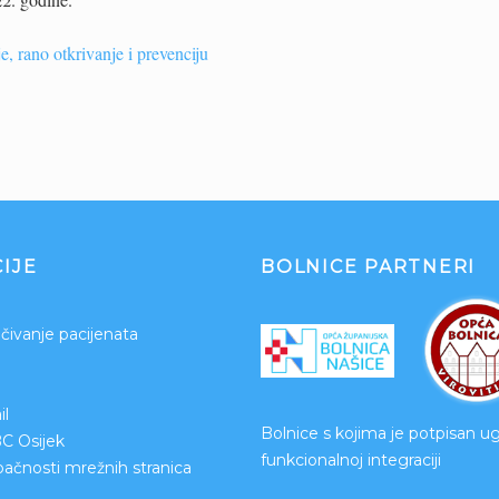
e, rano otkrivanje i prevenciju
IJE
BOLNICE PARTNERI
čivanje pacijenata
l
Bolnice s kojima je potpisan u
BC Osijek
funkcionalnoj integraciji
upačnosti mrežnih stranica