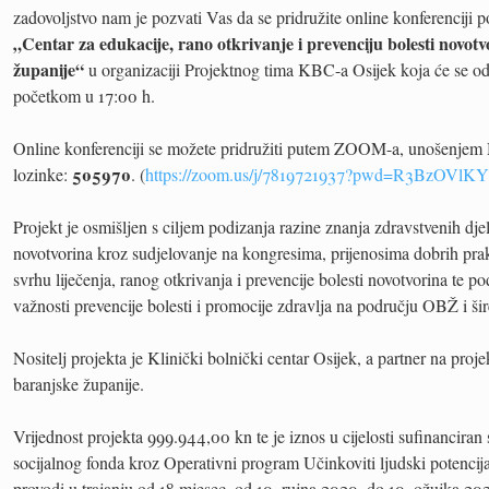
zadovoljstvo nam je pozvati Vas da se pridružite online konferencij
„Centar za edukacije, rano otkrivanje i prevenciju bolesti novot
županije“
u organizaciji Projektnog tima KBC-a Osijek koja će se od
početkom u 17:00 h
.
Online konferenciji se možete pridružiti putem ZOOM-a, unošenjem
505970
lozinke:
. (
https://zoom.us/j/7819721937?pwd=R3BzOVlK
Projekt je osmišljen s ciljem podizanja razine znanja zdravstvenih d
novotvorina kroz sudjelovanje na kongresima, prijenosima dobrih pra
svrhu liječenja, ranog otkrivanja i prevencije bolesti novotvorina te po
važnosti prevencije bolesti i promocije zdravlja na području OBŽ i šir
Nositelj projekta je Klinički bolnički centar Osijek, a partner na pro
baranjske županije.
Vrijednost projekta 999.944,00 kn te je iznos u cijelosti sufinancir
socijalnog fonda kroz Operativni program Učinkoviti ljudski potencij
provodi u trajanju od 18 mjesec, od 10. rujna 2020. do 10. ožujka 20