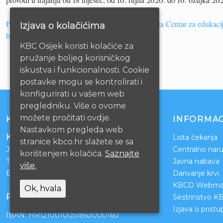
Pozivnica – online konferencija – početak projekta Centar za edukacij
Izjava o kolačićima
bolesti novotvorina Osječko – baranjske županije
KBC Osijek koristi kolačiće za
pružanje boljeg korisničkog
iskustva i funkcionalnosti. Cookie
postavke mogu se kontrolirati i
konfigurirati u vašem web
pregledniku. Više o ovome
možete pročitati ovdje.
KONTAKT
INFORMAC
Nastavkom pregleda web
Klinički bolnički centar Osijek
Lista čekanja
stranice kbco.hr slažete se sa
Josipa Huttlera 4
Centralno naru
korištenjem kolačića.
Saznajte
Tel:
031/511-511
Javna nabava
više.
Email:
ravnateljstvo@kbco.hr
Darivanje krvi
KBCO Webmai
Ok, hvala
POSLOVNI RAČUNI
Sestrinstvo K
Izjava o prist
IBAN: HR1210010051863000160