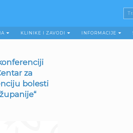
MA
KLINIKE I ZAVODI
INFORMACIJE
konferenciji
entar za
nciju bolesti
županije“