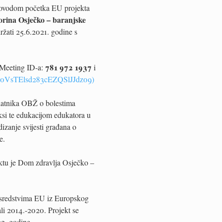
i povodom početka EU projekta
vorina Osječko – baranjske
ržati
25.6.2021. godine s
781 972 1937
 Meeting ID-a:
i
Y0VsTElsd283cEZQSlJJdz09)
jelatnika OBŽ o bolestima
ksi te edukacijom edukatora u
dizanje svijesti građana o
e.
jektu je Dom zdravlja Osječko –
an sredstvima EU iz Europskog
ali 2014.-2020. Projekt se
22. godine.