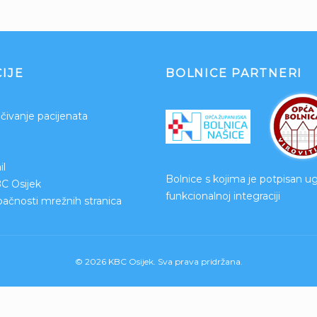
IJE
BOLNICE PARTNERI
čivanje pacijenata
l
Bolnice s kojima je potpisan u
BC Osijek
funkcionalnoj integraciji
upačnosti mrežnih stranica
© 2026 KBC Osijek. Sva prava pridržana.