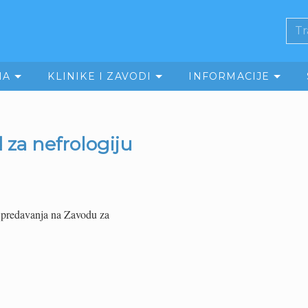
MA
KLINIKE I ZAVODI
INFORMACIJE
 za nefrologiju
h predavanja na Zavodu za