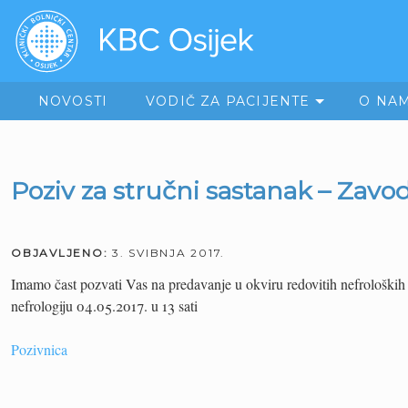
NOVOSTI
VODIČ ZA PACIJENTE
O NA
Poziv za stručni sastanak – Zavod
OBJAVLJENO:
3. SVIBNJA 2017.
Imamo čast pozvati Vas na predavanje u okviru redovitih nefrološki
nefrologiju 04.05.2017. u 13 sati
Pozivnica