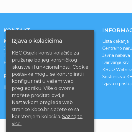
KONTAKT
INFORMAC
Izjava o kolačićima
Klinički bolnički centar Osijek
Lista čekanja
Josipa Huttlera 4
Centralno naru
KBC Osijek koristi kolačiće za
Tel:
031/511-511
Javna nabava
pružanje boljeg korisničkog
Email:
ravnateljstvo@kbco.hr
Darivanje krvi
iskustva i funkcionalnosti. Cookie
KBCO Webmai
postavke mogu se kontrolirati i
POSLOVNI RAČUNI
Sestrinstvo K
konfigurirati u vašem web
Izjava o prist
IBAN: HR1210010051863000160
pregledniku. Više o ovome
možete pročitati ovdje.
Nastavkom pregleda web
stranice kbco.hr slažete se sa
korištenjem kolačića.
Saznajte
više.