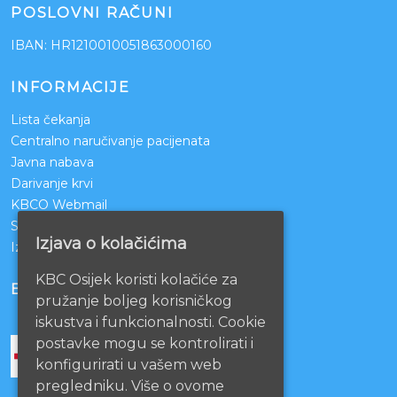
POSLOVNI RAČUNI
IBAN: HR1210010051863000160
INFORMACIJE
Lista čekanja
Centralno naručivanje pacijenata
Javna nabava
Darivanje krvi
KBCO Webmail
Sestrinstvo KBC Osijek
Izjava o kolačićima
Izjava o pristupačnosti mrežnih stranica
KBC Osijek koristi kolačiće za
BOLNICE PARTNERI
pružanje boljeg korisničkog
iskustva i funkcionalnosti. Cookie
postavke mogu se kontrolirati i
konfigurirati u vašem web
pregledniku. Više o ovome