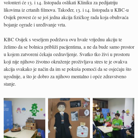
volonteri će 13. i 14. listopada oslikati Kliniku za pedijatriju
likovima iz crtanih filmova. Također, 13. i 14. listopada u KBC-u
Osijek provest će se još jedna akcija fizičkog rada koja obuhvaća
bojanje ograde i uređivanje vrta.
KBC Osijek s veseljem podržava ovu hvale vrijednu akciju te
želimo da se bolnica približi pacijentima, a ne da bude samo prostor
u kojem zatvoreni čekaju ozdravljenje. Svatko tko živi u prostoru
koji nije njihovo životno okruženje proživljava stres te je ovakva
akcija svakako je način da im se pokuša pomoći da se osjećaju što
ugodnije, a što je dobro za njihovo mentalno i opće zdravstveno
stanje.