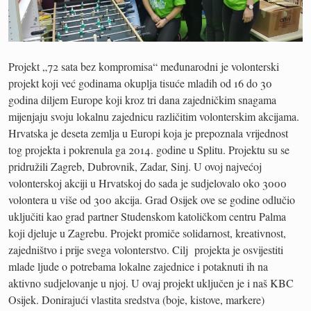
Projekt „72 sata bez kompromisa“ međunarodni je volonterski
projekt koji već godinama okuplja tisuće mladih od 16 do 30
godina diljem Europe koji kroz tri dana zajedničkim snagama
mijenjaju svoju lokalnu zajednicu različitim volonterskim akcijama.
Hrvatska je deseta zemlja u Europi koja je prepoznala vrijednost
tog projekta i pokrenula ga 2014. godine u Splitu. Projektu su se
pridružili Zagreb, Dubrovnik, Zadar, Sinj. U ovoj najvećoj
volonterskoj akciji u Hrvatskoj do sada je sudjelovalo oko 3000
volontera u više od 300 akcija. Grad Osijek ove se godine odlučio
uključiti kao grad partner Studenskom katoličkom centru Palma
koji djeluje u Zagrebu. Projekt promiče solidarnost, kreativnost,
zajedništvo i prije svega volonterstvo. Cilj projekta je osvijestiti
mlade ljude o potrebama lokalne zajednice i potaknuti ih na
aktivno sudjelovanje u njoj. U ovaj projekt uključen je i naš KBC
Osijek. Donirajući vlastita sredstva (boje, kistove, markere)