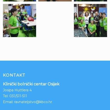
KONTAKT
Klinički bolnički centar Osijek
Josipa Huttlera 4
Tel:
031/511-511
Email:
ravnateljstvo@kbco.hr