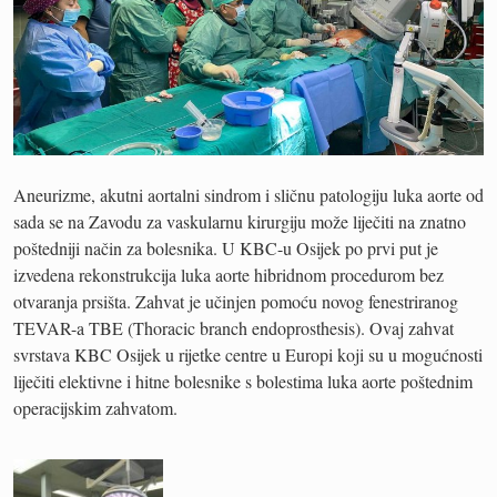
Aneurizme, akutni aortalni sindrom i sličnu patologiju luka aorte od
sada se na Zavodu za vaskularnu kirurgiju može liječiti na znatno
poštedniji način za bolesnika. U KBC-u Osijek po prvi put je
izvedena rekonstrukcija luka aorte hibridnom procedurom bez
otvaranja prsišta. Zahvat je učinjen pomoću novog fenestriranog
TEVAR-a TBE (Thoracic branch endoprosthesis). Ovaj zahvat
svrstava KBC Osijek u rijetke centre u Europi koji su u mogućnosti
liječiti elektivne i hitne bolesnike s bolestima luka aorte poštednim
operacijskim zahvatom.