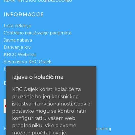
IBAN: HR1210010051863000160
INFORMACIJE
Lista čekanja
Centralno naručivanje pacijenata
Javna nabava
Darivanje krvi
KBCO Webmail
Sestrinstvo KBC Osijek
Izjava o pristupačnosti mrežnih stranica
Izjava o kolačićima
BOLNICE PARTNERI
KBC Osijek koristi kolačiće za
pružanje boljeg korisničkog
iskustva i funkcionalnosti. Cookie
postavke mogu se kontrolirati i
konfigurirati u vašem web
pregledniku. Više o ovome
Bolnice s kojima je potpisan ugovor o funkcionalnoj
možete pročitati ovdje.