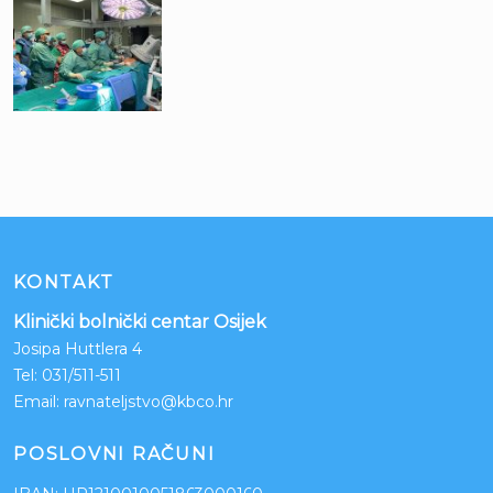
KONTAKT
Klinički bolnički centar Osijek
Josipa Huttlera 4
Tel:
031/511-511
Email:
ravnateljstvo@kbco.hr
POSLOVNI RAČUNI