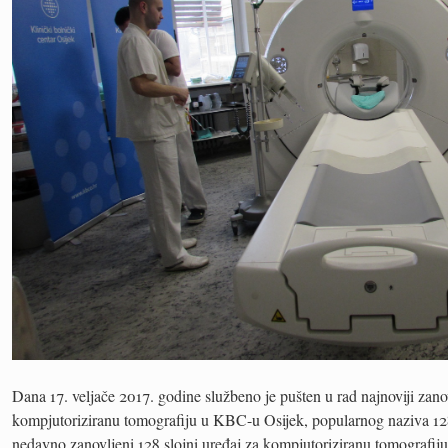
Dana 17. veljače 2017. godine službeno je pušten u rad najnoviji zano
kompjutoriziranu tomografiju u KBC-u Osijek, popularnog naziva 1
nedavno zanovljeni 128 slojni uređaj za kompjutoriziranu tomografiju