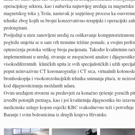
operacijskog sektora, kao i nabavka najnovijeg uređaja za magnetsku
magnetskog toka 3 Tesla, nastavak je uspješnog procesa ka osuvremen
tehnike zbog kojih su brojni konzervativno-terapijski i operacijski zahva
prolongirani.
Posljednji u nizu zanovljeni uređaj za oslikavanje kompjutorizirano
pogledu smješta se u sam vrh trenutne tržišne ponude, a svojim perf
opterećenja protoka velikog broja pacijenata. Također kvalitetnim r
implementirani u uređaj, stvaraju se mogućnosti analize i dijagnostik
visokodiferentnih kliničkih upita iz svih specijalističkih i užih specijal
poput neinvazivne CT koronarografije i CT srca, virtualnih kolonoskop
bronhoskopija i visokorezolucijskih tehnika snimanja pluća, te neizos
kod dijagnosticiranja moždanih udara.
Ovim uređajem stvoreni su preduvjeti za konačno rješenje gorućih pit
izvedbi potonjih pretraga, kao i još kvalitetnija dijagnostika što izrav
medicinske usluge kojom osječki KBC svakodnevno teži i potvrđuje g
Baranje i svim bolesnicima iz drugih krajeva Hrvatske.