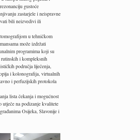
 rezonanciju gustoće
jivanju zastarjele i neispravne
ti bili neizvedivi ili
m tomografijom u tehničkom
ormansama može izdržati
ačunalnim programima koji su
e rutinskih i kompleksnih
ističkih područja liječenja,
ija i kolonografija, virtualnih
tavno i perfuzijskih protokola
anja lista čekanja i mogućnost
no utječe na podizanje kvalitete
rađanima Osijeka, Slavonije i