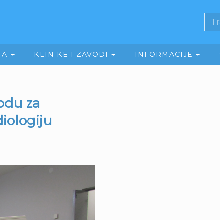
MA
KLINIKE I ZAVODI
INFORMACIJE
odu za
diologiju