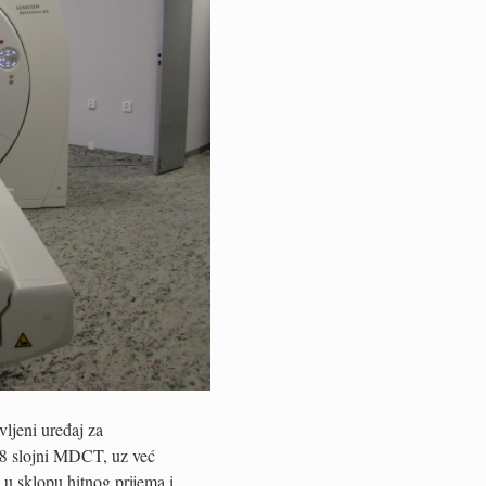
vljeni uređaj za
28 slojni MDCT, uz već
 u sklopu hitnog prijema i