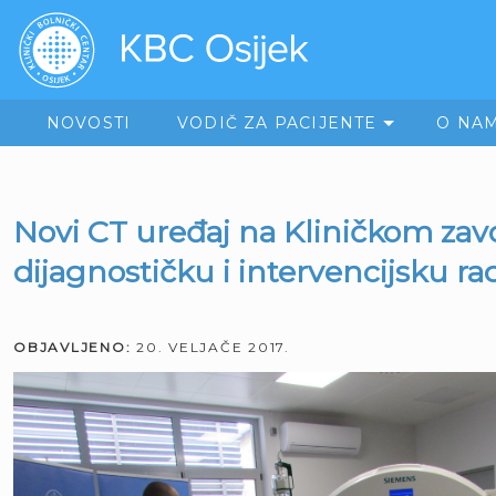
NOVOSTI
VODIČ ZA PACIJENTE
O NA
Novi CT uređaj na Kliničkom zav
dijagnostičku i intervencijsku ra
OBJAVLJENO:
20. VELJAČE 2017.