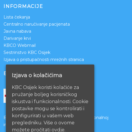
INFORMACIJE
Lista čekanja
Centralno naručivanje pacijenata
Javna nabava
Darivanje krvi
KBCO Webmail
Sestrinstvo KBC Osijek
Izjava o pristupačnosti mrežnih stranica
BOLNICE PARTNERI
Izjava o kolačićima
KBC Osijek koristi kolačiće za
pružanje boljeg korisničkog
iskustva i funkcionalnosti. Cookie
postavke mogu se kontrolirati i
konfigurirati u vašem web
Bolnice s kojima je potpisan ugovor o funkcionalnoj
pregledniku. Više o ovome
integraciji
možete pročitati ovdje.