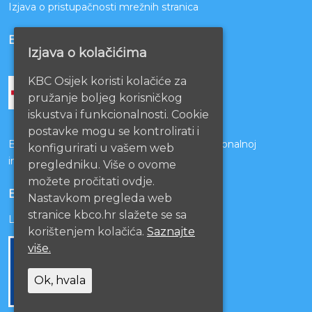
Izjava o pristupačnosti mrežnih stranica
BOLNICE PARTNERI
Izjava o kolačićima
KBC Osijek koristi kolačiće za
pružanje boljeg korisničkog
iskustva i funkcionalnosti. Cookie
postavke mogu se kontrolirati i
Bolnice s kojima je potpisan ugovor o funkcionalnoj
konfigurirati u vašem web
integraciji
pregledniku. Više o ovome
možete pročitati ovdje.
EU PROJEKTI
Nastavkom pregleda web
stranice kbco.hr slažete se sa
Lista projekata
korištenjem kolačića.
Saznajte
više.
Ok, hvala