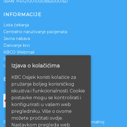
IBAN: HR1210010051863000160
INFORMACIJE
Lista čekanja
Centralno naručivanje pacijenata
Javna nabava
Darivanje krvi
KBCO Webmail
Sestrinstvo KBC Osijek
Izjava o kolačićima
Izjava o pristupačnosti mrežnih stranica
KBC Osijek koristi kolačiće za
BOLNICE PARTNERI
pružanje boljeg korisničkog
iskustva i funkcionalnosti. Cookie
postavke mogu se kontrolirati i
konfigurirati u vašem web
pregledniku. Više o ovome
možete pročitati ovdje.
Bolnice s kojima je potpisan ugovor o funkcionalnoj
Nastavkom pregleda web