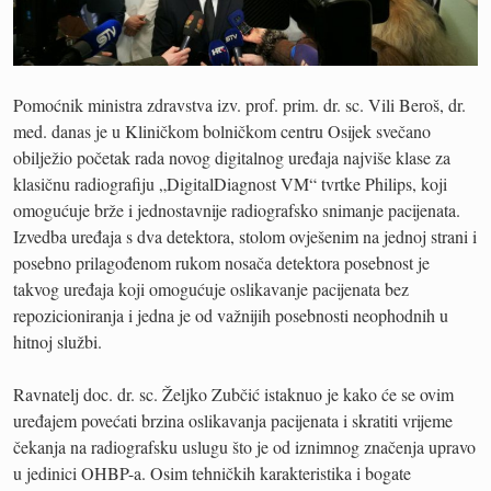
Pomoćnik ministra zdravstva izv. prof. prim. dr. sc. Vili Beroš, dr.
med. danas je u Kliničkom bolničkom centru Osijek svečano
obilježio početak rada novog digitalnog uređaja najviše klase za
klasičnu radiografiju „DigitalDiagnost VM“ tvrtke Philips, koji
omogućuje brže i jednostavnije radiografsko snimanje pacijenata.
Izvedba uređaja s dva detektora, stolom ovješenim na jednoj strani i
posebno prilagođenom rukom nosača detektora posebnost je
takvog uređaja koji omogućuje oslikavanje pacijenata bez
repozicioniranja i jedna je od važnijih posebnosti neophodnih u
hitnoj službi.
Ravnatelj doc. dr. sc. Željko Zubčić istaknuo je kako će se ovim
uređajem povećati brzina oslikavanja pacijenata i skratiti vrijeme
čekanja na radiografsku uslugu što je od iznimnog značenja upravo
u jedinici OHBP-a. Osim tehničkih karakteristika i bogate