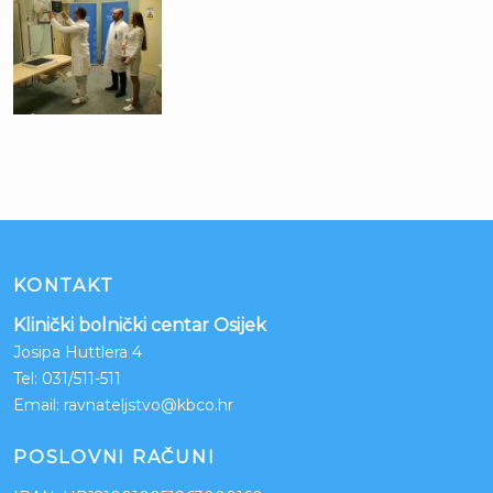
KONTAKT
Klinički bolnički centar Osijek
Josipa Huttlera 4
Tel:
031/511-511
Email:
ravnateljstvo@kbco.hr
POSLOVNI RAČUNI