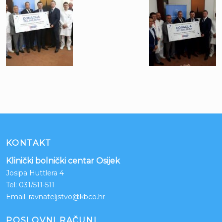
KONTAKT
Klinički bolnički centar Osijek
Josipa Huttlera 4
Tel:
031/511-511
Email:
ravnateljstvo@kbco.hr
POSLOVNI RAČUNI