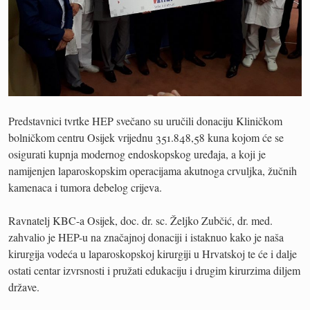
Predstavnici tvrtke HEP svečano su uručili donaciju Kliničkom
bolničkom centru Osijek vrijednu 351.848,58 kuna kojom će se
osigurati kupnja modernog endoskopskog uređaja, a koji je
namijenjen laparoskopskim operacijama akutnoga crvuljka, žučnih
kamenaca i tumora debelog crijeva.
Ravnatelj KBC-a Osijek, doc. dr. sc. Željko Zubčić, dr. med.
zahvalio je HEP-u na značajnoj donaciji i istaknuo kako je naša
kirurgija vodeća u laparoskopskoj kirurgiji u Hrvatskoj te će i dalje
ostati centar izvrsnosti i pružati edukaciju i drugim kirurzima diljem
države.