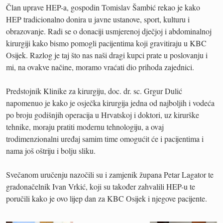
Član uprave HEP-a, gospodin Tomislav Šambić rekao je kako
HEP tradicionalno donira u javne ustanove, sport, kulturu i
obrazovanje. Radi se o donaciji usmjerenoj dječjoj i abdominalnoj
kirurgiji kako bismo pomogli pacijentima koji gravitiraju u KBC
Osijek. Razlog je taj što nas naši dragi kupci prate u poslovanju i
mi, na ovakve načine, moramo vraćati dio prihoda zajednici.
Predstojnik Klinike za kirurgiju, doc. dr. sc. Grgur Dulić
napomenuo je kako je osječka kirurgija jedna od najboljih i vodeća
po broju godišnjih operacija u Hrvatskoj i doktori, uz kirurške
tehnike, moraju pratiti modernu tehnologiju, a ovaj
trodimenzionalni uređaj samim time omogućit će i pacijentima i
nama još oštriju i bolju sliku.
Svečanom uručenju nazočili su i zamjenik župana Petar Lagator te
gradonačelnik Ivan Vrkić, koji su također zahvalili HEP-u te
poručili kako je ovo lijep dan za KBC Osijek i njegove pacijente.