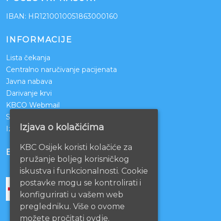
IBAN: HR1210010051863000160
INFORMACIJE
Lista čekanja
Centralno naručivanje pacijenata
Javna nabava
Darivanje krvi
KBCO Webmail
Sestrinstvo KBC Osijek
Izjava o kolačićima
Izjava o pristupačnosti mrežnih stranica
KBC Osijek koristi kolačiće za
BOLNICE PARTNERI
pružanje boljeg korisničkog
iskustva i funkcionalnosti. Cookie
postavke mogu se kontrolirati i
konfigurirati u vašem web
pregledniku. Više o ovome
možete pročitati ovdje.