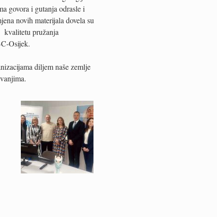
ma govora i gutanja odrasle i
jena novih materijala dovela su
i kvalitetu pružanja
BC-Osijek.
anizacijama diljem naše zemlje
avanjima.