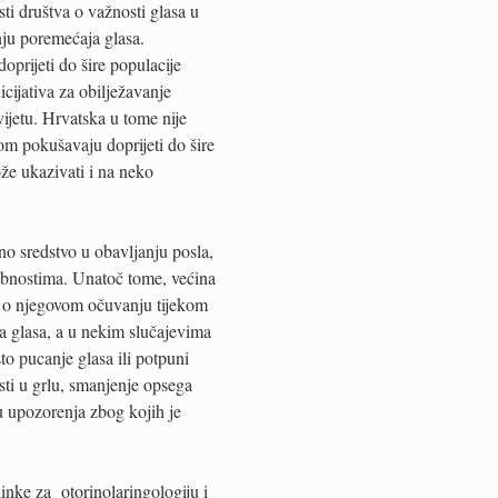
i društva o važnosti glasa u
nju poremećaja glasa.
prijeti do šire populacije
icijativa za obilježavanje
vijetu. Hrvatska u tome nije
om pokušavaju doprijeti do šire
že ukazivati i na neko
no sredstvo u obavljanju posla,
sobnostima. Unatoč tome, većina
ja o njegovom očuvanju tijekom
a glasa, a u nekim slučajevima
to pucanje glasa ili potpuni
osti u grlu, smanjenje opsega
su upozorenja zbog kojih je
linke za otorinolaringologiju i