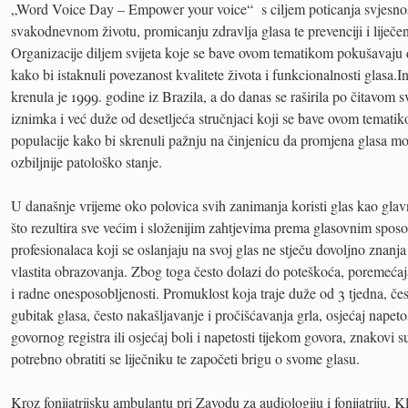
„Word Voice Day – Empower your voice“ s ciljem poticanja svjesnost
svakodnevnom životu, promicanju zdravlja glasa te prevenciji i liječe
Organizacije diljem svijeta koje se bave ovom tematikom pokušavaju do
kako bi istaknuli povezanost kvalitete života i funkcionalnosti glasa.In
krenula je 1999. godine iz Brazila, a do danas se raširila po čitavom s
iznimka i već duže od desetljeća stručnjaci koji se bave ovom tematik
populacije kako bi skrenuli pažnju na činjenicu da promjena glasa mo
ozbiljnije patološko stanje.
U današnje vrijeme oko polovica svih zanimanja koristi glas kao glav
što rezultira sve većim i složenijim zahtjevima prema glasovnim spo
profesionalaca koji se oslanjaju na svoj glas ne stječu dovoljno znan
vlastita obrazovanja. Zbog toga često dolazi do poteškoća, poremećaj
i radne onesposobljenosti. Promuklost koja traje duže od 3 tjedna, čes
gubitak glasa, često nakašljavanje i pročišćavanja grla, osjećaj napet
govornog registra ili osjećaj boli i napetosti tijekom govora, znakovi 
potrebno obratiti se liječniku te započeti brigu o svome glasu.
Kroz fonijatrijsku ambulantu pri Zavodu za audiologiju i fonijatriju, K