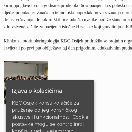
kirurgiju glave i vrata godišnje prođe oko 600 pacijenata s poteškoća
dječje populacije. Značajan tehnološki napredak, nova saznanja i prim
do usavršavanja i fonokirurških metoda što uvelike podiže standarde 
zdravstvene zaštite za pacijente istočne Hrvatske koji gravitiraju u K
Klinka za otorinolaringologiju KBC Osijek pridružila se brojnim org
i svijeta i po prvi put obilježava taj dan prigodnim, edukativnim pred
Izjava o kolačićima
KBC Osijek koristi kolačiće za
pružanje boljeg korisničkog
iskustva i funkcionalnosti. Cookie
postavke mogu se kontrolirati i
konfigurirati u vašem web