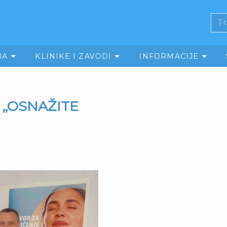
MA
KLINIKE I ZAVODI
INFORMACIJE
 – „OSNAŽITE