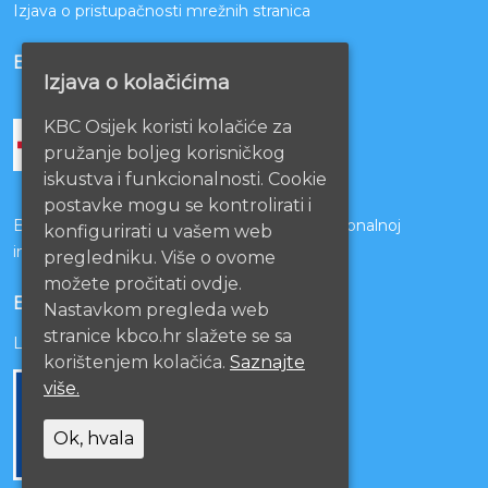
Izjava o pristupačnosti mrežnih stranica
BOLNICE PARTNERI
Izjava o kolačićima
KBC Osijek koristi kolačiće za
pružanje boljeg korisničkog
iskustva i funkcionalnosti. Cookie
postavke mogu se kontrolirati i
Bolnice s kojima je potpisan ugovor o funkcionalnoj
konfigurirati u vašem web
integraciji
pregledniku. Više o ovome
možete pročitati ovdje.
EU PROJEKTI
Nastavkom pregleda web
stranice kbco.hr slažete se sa
Lista projekata
korištenjem kolačića.
Saznajte
više.
Ok, hvala