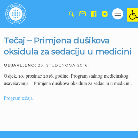
Ope
Tečaj – Primjena dušikova
oksidula za sedaciju u medicini
OBJAVLJENO:
23. STUDENOGA 2016.
Osijek, 10. prosinac 2016. godine, Program stalnog medicinskog
usavršavanja – Primjena dušikova oksidula za sedaciju u medicini.
Program tečaja