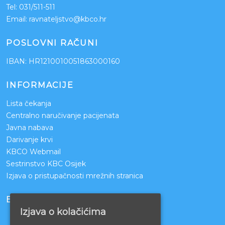
Tel:
031/511-511
Email:
ravnateljstvo@kbco.hr
POSLOVNI RAČUNI
IBAN: HR1210010051863000160
INFORMACIJE
Lista čekanja
Centralno naručivanje pacijenata
Javna nabava
Darivanje krvi
KBCO Webmail
Sestrinstvo KBC Osijek
Izjava o pristupačnosti mrežnih stranica
BOLNICE PARTNERI
Izjava o kolačićima