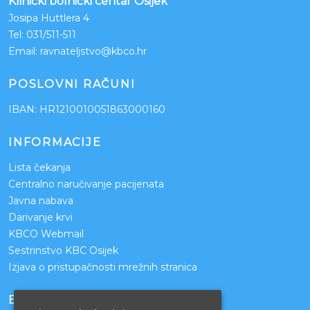
Klinički bolnički centar Osijek
Josipa Huttlera 4
Tel:
031/511-511
Email:
ravnateljstvo@kbco.hr
POSLOVNI RAČUNI
IBAN: HR1210010051863000160
INFORMACIJE
Lista čekanja
Centralno naručivanje pacijenata
Javna nabava
Darivanje krvi
KBCO Webmail
Sestrinstvo KBC Osijek
Izjava o pristupačnosti mrežnih stranica
BOLNICE PARTNERI