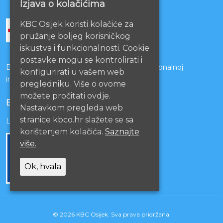
Izjava o kolačićima
KBC Osijek koristi kolačiće za
pružanje boljeg korisničkog
iskustva i funkcionalnosti. Cookie
postavke mogu se kontrolirati i
Bolnice s kojima je potpisan ugovor o funkcionalnoj
konfigurirati u vašem web
integraciji
pregledniku. Više o ovome
možete pročitati ovdje.
EU PROJEKTI
Nastavkom pregleda web
stranice kbco.hr slažete se sa
Lista projekata
korištenjem kolačića.
Saznajte
više.
Ok, hvala
© 2026 KBC Osijek. Sva prava pridržana.