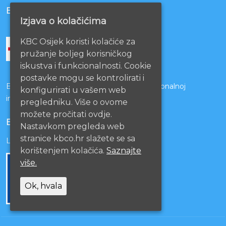
BOLNICE PARTNERI
Izjava o kolačićima
KBC Osijek koristi kolačiće za
pružanje boljeg korisničkog
iskustva i funkcionalnosti. Cookie
postavke mogu se kontrolirati i
Bolnice s kojima je potpisan ugovor o funkcionalnoj
konfigurirati u vašem web
integraciji
pregledniku. Više o ovome
možete pročitati ovdje.
EU PROJEKTI
Nastavkom pregleda web
stranice kbco.hr slažete se sa
Lista projekata
korištenjem kolačića.
Saznajte
više.
Ok, hvala