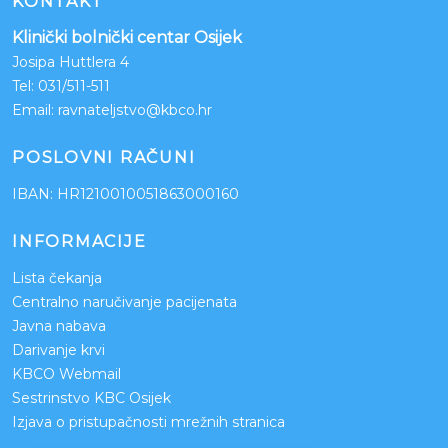
KONTAKT
Klinički bolnički centar Osijek
Josipa Huttlera 4
Tel:
031/511-511
Email:
ravnateljstvo@kbco.hr
POSLOVNI RAČUNI
IBAN: HR1210010051863000160
INFORMACIJE
Lista čekanja
Centralno naručivanje pacijenata
Javna nabava
Darivanje krvi
KBCO Webmail
Sestrinstvo KBC Osijek
Izjava o pristupačnosti mrežnih stranica