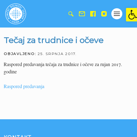
Ope
Tečaj za trudnice i očeve
OBJAVLJENO:
25. SRPNJA 2017.
Raspored predavanja tečaja za trudnice i očeve za rujan 2017.
godine
Raspored predavanja