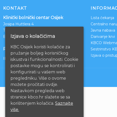
KONTAKT
INFORMAC
Klinički bolnički centar Osijek
Lista čekanja
Josipa Huttlera 4
Centralno naru
Tel:
031/511-511
Javna nabava
Izjava o kolačićima
Email:
ravnateljstvo@kbco.hr
Darivanje krvi
KBCO Webmai
KBC Osijek koristi kolačiće za
POSLOVNI RAČUNI
Sestrinstvo K
pružanje boljeg korisničkog
Izjava o prist
IBAN: HR1210010051863000160
iskustva i funkcionalnosti. Cookie
postavke mogu se kontrolirati i
konfigurirati u vašem web
pregledniku. Više o ovome
možete pročitati ovdje.
Nastavkom pregleda web
stranice kbco.hr slažete se sa
korištenjem kolačića.
Saznajte
više.