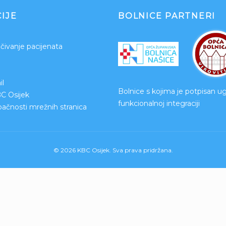
IJE
BOLNICE PARTNERI
čivanje pacijenata
l
Bolnice s kojima je potpisan u
BC Osijek
funkcionalnoj integraciji
upačnosti mrežnih stranica
© 2026 KBC Osijek. Sva prava pridržana.