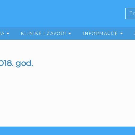
MA
KLINIKE I ZAVODI
INFORMACIJE
018. god.