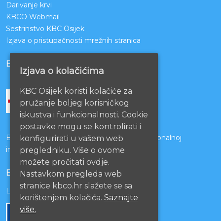
Darivanje krvi
KBCO Webmail
Sestrinstvo KBC Osijek
Izjava o pristupačnosti mrežnih stranica
BOLNICE PARTNERI
Izjava o kolačićima
KBC Osijek koristi kolačiće za
pružanje boljeg korisničkog
iskustva i funkcionalnosti. Cookie
postavke mogu se kontrolirati i
Bolnice s kojima je potpisan ugovor o funkcionalnoj
konfigurirati u vašem web
integraciji
pregledniku. Više o ovome
možete pročitati ovdje.
EU PROJEKTI
Nastavkom pregleda web
stranice kbco.hr slažete se sa
Lista projekata
korištenjem kolačića.
Saznajte
više.