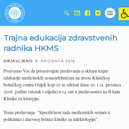
Ope
Trajna edukacija zdravstvenih
radnika HKMS
OBJAVLJENO:
8. PROSINCA 2016.
Pozivamo Vas da prisustvujete predavanju u sklopu trajne
edukacije medicinskih sestara/tehničara na nivou Kliničkog
bolničkog centra Osijek koje će se održati dana 20. i 21. prosinca
2016. godine (utorak i srijeda) u 14 sati u predavaonici na II katu
Klinike za kirurgiju.
Tema predavanja
:
“Specifičnost rada medicniskih sestara u
poliklinici i dnevnoj bolnici klinike za infektologiju”.