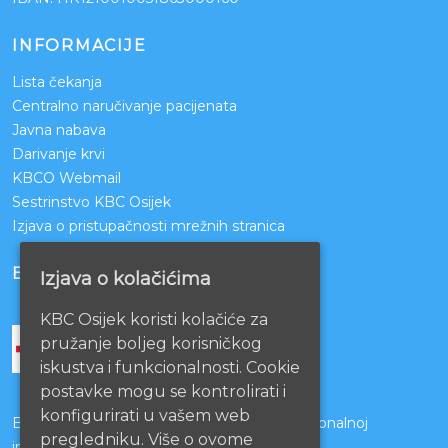
INFORMACIJE
Lista čekanja
Centralno naručivanje pacijenata
Javna nabava
Darivanje krvi
KBCO Webmail
Sestrinstvo KBC Osijek
Izjava o pristupačnosti mrežnih stranica
BOLNICE PARTNERI
Izjava o kolačićima
KBC Osijek koristi kolačiće za
pružanje boljeg korisničkog
iskustva i funkcionalnosti. Cookie
postavke mogu se kontrolirati i
konfigurirati u vašem web
Bolnice s kojima je potpisan ugovor o funkcionalnoj
pregledniku. Više o ovome
integraciji