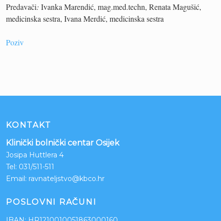
Predavači
:
Ivanka Marendić, mag.med.techn, Renata Magušić,
medicinska sestra, Ivana Merdić, medicinska sestra
Poziv
KONTAKT
Klinički bolnički centar Osijek
Josipa Huttlera 4
Tel:
031/511-511
Email:
ravnateljstvo@kbco.hr
POSLOVNI RAČUNI
IBAN: HR1210010051863000160