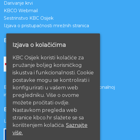
Darivanje krvi
KBCO Webmail
Sestrinstvo KBC Osijek
Izjava o pristupačnosti mrežnih stranica
BOLNICE PARTNERI
Izjava o kolačićima
KBC Osijek koristi kolačiće za
pružanje boljeg korisničkog
iskustva i funkcionalnosti. Cookie
postavke mogu se kontrolirati i
Bolnice s kojima je potpisan ugovor o funkcionalnoj
konfigurirati u vašem web
integraciji
pregledniku. Više o ovome
možete pročitati ovdje.
EU PROJEKTI
Nastavkom pregleda web
stranice kbco.hr slažete se sa
Lista projekata
korištenjem kolačića.
Saznajte
više.