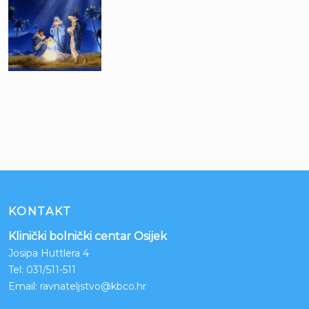
KONTAKT
Klinički bolnički centar Osijek
Josipa Huttlera 4
Tel:
031/511-511
Email:
ravnateljstvo@kbco.hr