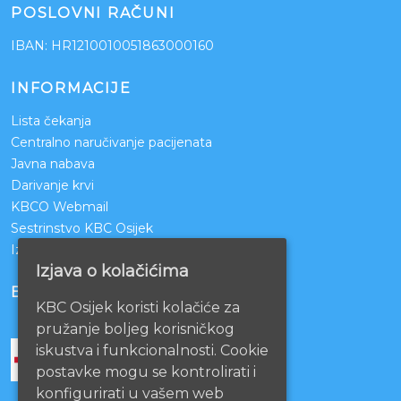
POSLOVNI RAČUNI
IBAN: HR1210010051863000160
INFORMACIJE
Lista čekanja
Centralno naručivanje pacijenata
Javna nabava
Darivanje krvi
KBCO Webmail
Sestrinstvo KBC Osijek
Izjava o pristupačnosti mrežnih stranica
Izjava o kolačićima
BOLNICE PARTNERI
KBC Osijek koristi kolačiće za
pružanje boljeg korisničkog
iskustva i funkcionalnosti. Cookie
postavke mogu se kontrolirati i
konfigurirati u vašem web