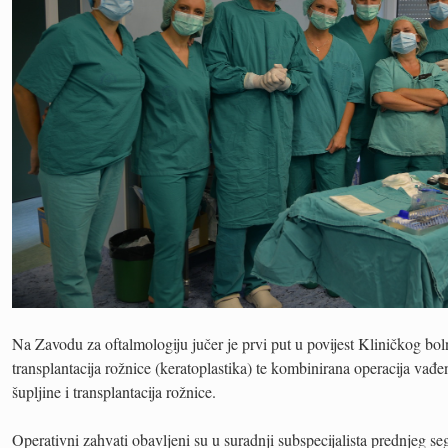
Na Zavodu za oftalmologiju jučer je prvi put u povijest Kliničkog bo
transplantacija rožnice (keratoplastika) te kombinirana operacija vađen
šupljine i transplantacija rožnice.
Operativni zahvati obavljeni su u suradnji subspecijalista prednjeg 