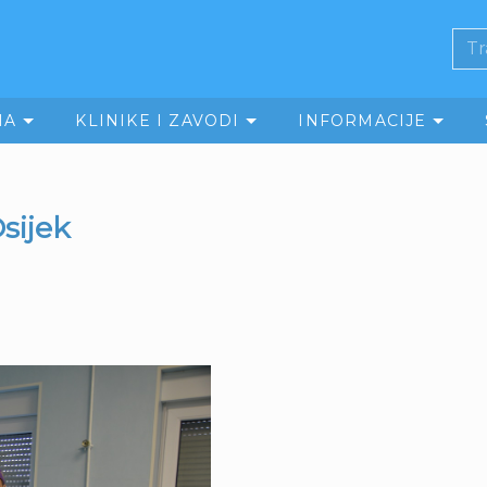
MA
KLINIKE I ZAVODI
INFORMACIJE
sijek