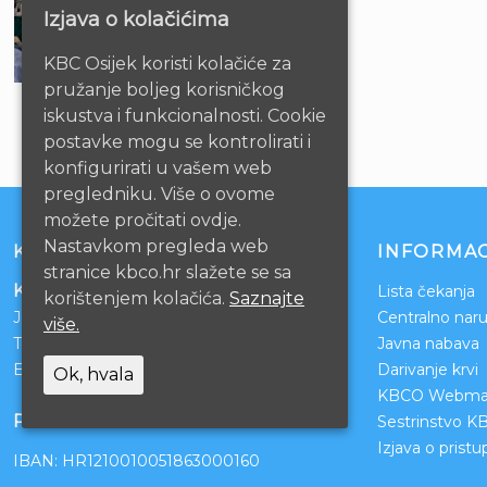
Izjava o kolačićima
KBC Osijek koristi kolačiće za
pružanje boljeg korisničkog
iskustva i funkcionalnosti. Cookie
postavke mogu se kontrolirati i
konfigurirati u vašem web
pregledniku. Više o ovome
možete pročitati ovdje.
Nastavkom pregleda web
KONTAKT
INFORMAC
stranice kbco.hr slažete se sa
Klinički bolnički centar Osijek
Lista čekanja
korištenjem kolačića.
Saznajte
Josipa Huttlera 4
Centralno naru
više.
Tel:
031/511-511
Javna nabava
Email:
ravnateljstvo@kbco.hr
Darivanje krvi
Ok, hvala
KBCO Webmai
POSLOVNI RAČUNI
Sestrinstvo K
Izjava o prist
IBAN: HR1210010051863000160