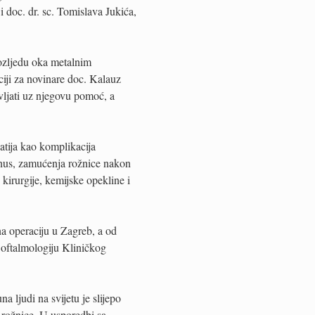
i doc. dr. sc. Tomislava Jukića,
 ozljedu oka metalnim
iji za novinare doc. Kalauz
vljati uz njegovu pomoć, a
patija kao komplikacija
onus, zamućenja rožnice nakon
 kirurgije, kemijske opekline i
na operaciju u Zagreb, a od
 oftalmologiju Kliničkog
 ljudi na svijetu je slijepo
m rožnice. U usporedbi sa