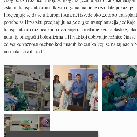
ostalim transplantacijama tkiva i organa, najbolje rezultate pokazuje u
Procjenjuje se da se u Europi i Americi izvede oko 40.000 transplant
potrebe za Hrvatsku procjenjuju na 300-350 transplantacija godišnje
transplantacija rožnica kao i uvođenjem lamelarne keratoplastike, plani
nulu, tj. omogućiti bolesnicima u Hrvatskoj dobivanje rožnice čim se z
od velike važnosti osobito kod mlađih bolesnika koji se na taj način b
normalan život i rad.