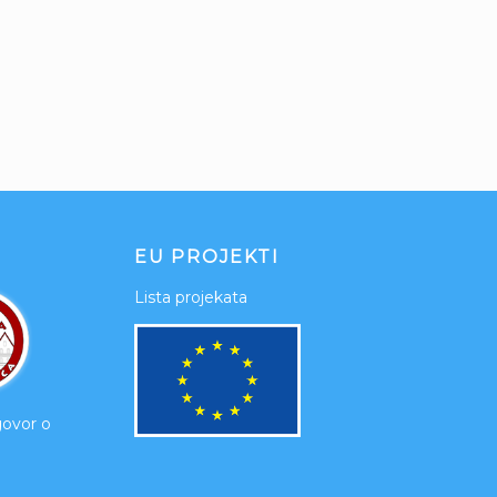
EU PROJEKTI
Lista projekata
govor o