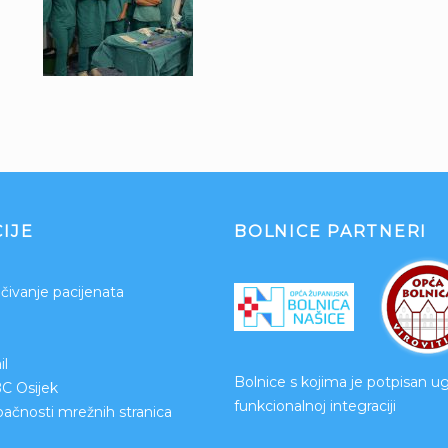
IJE
BOLNICE PARTNERI
čivanje pacijenata
l
Bolnice s kojima je potpisan u
BC Osijek
funkcionalnoj integraciji
upačnosti mrežnih stranica