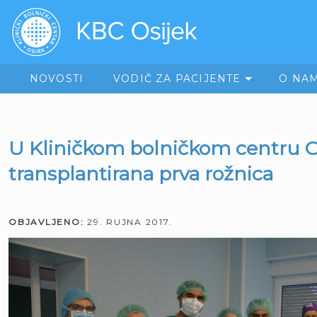
NOVOSTI
VODIČ ZA PACIJENTE
O NA
U Kliničkom bolničkom centru O
transplantirana prva rožnica
OBJAVLJENO:
29. RUJNA 2017.