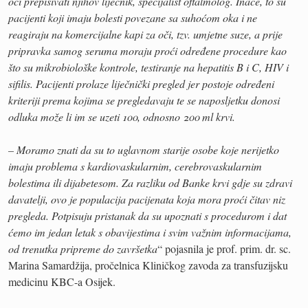
oči prepisivati njihov liječnik, specijalist oftalmolog. Inače, to su
pacijenti koji imaju bolesti povezane sa suhoćom oka i ne
reagiraju na komercijalne kapi za oči, tzv. umjetne suze, a prije
pripravka samog seruma moraju proći određene procedure kao
što su mikrobiološke kontrole, testiranje na hepatitis B i C, HIV i
sifilis. Pacijenti prolaze liječnički pregled jer postoje određeni
kriteriji prema kojima se pregledavaju te se naposljetku donosi
odluka može li im se uzeti 100, odnosno 200 ml krvi.
– Moramo znati da su to uglavnom starije osobe koje nerijetko
imaju problema s kardiovaskularnim, cerebrovaskularnim
bolestima ili dijabetesom. Za razliku od Banke krvi gdje su zdravi
davatelji, ovo je populacija pacijenata koja mora proći čitav niz
pregleda. Potpisuju pristanak da su upoznati s procedurom i dat
ćemo im jedan letak s obavijestima i svim važnim informacijama,
od trenutka pripreme do završetka
“ pojasnila je prof. prim. dr. sc.
Marina Samardžija, pročelnica Kliničkog zavoda za transfuzijsku
medicinu KBC-a Osijek.