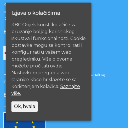
KBCO Webmail
Sestrinstvo KBC Osijek
Izjava o kolačićima
Izjava o pristupačnosti mrežnih stranica
KBC Osijek koristi kolačiće za
pružanje boljeg korisničkog
BOLNICE PARTNERI
iskustva i funkcionalnosti. Cookie
postavke mogu se kontrolirati i
konfigurirati u vašem web
pregledniku. Više o ovome
možete pročitati ovdje.
Nastavkom pregleda web
Bolnice s kojima je potpisan ugovor o funkcionalnoj
stranice kbco.hr slažete se sa
integraciji
korištenjem kolačića.
Saznajte
više.
EU PROJEKTI
Lista projekata
Ok, hvala