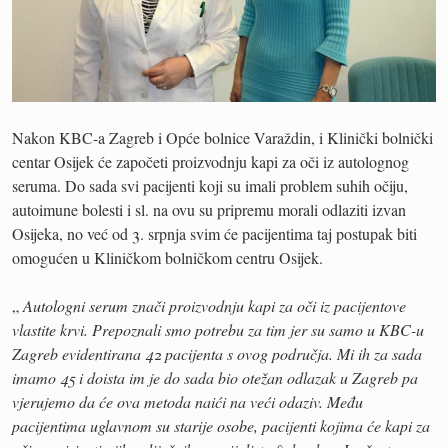
Nakon KBC-a Zagreb i Opće bolnice Varaždin, i Klinički bolnički
centar Osijek će započeti proizvodnju kapi za oči iz autolognog
seruma. Do sada svi pacijenti koji su imali problem suhih očiju,
autoimune bolesti i sl. na ovu su pripremu morali odlaziti izvan
Osijeka, no već od 3. srpnja svim će pacijentima taj postupak biti
omogućen u Kliničkom bolničkom centru Osijek.
„
Autologni serum znači proizvodnju kapi za oči iz pacijentove
vlastite krvi. Prepoznali smo potrebu za tim jer su samo u KBC-u
Zagreb evidentirana 42 pacijenta s ovog područja. Mi ih za sada
imamo 45 i doista im je do sada bio otežan odlazak u Zagreb pa
vjerujemo da će ova metoda naići na veći odaziv. Među
pacijentima uglavnom su starije osobe, pacijenti kojima će kapi za