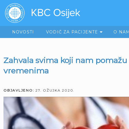
NOVOSTI
VODIČ ZA PACIJENTE
O NA
Zahvala svima koji nam pomažu
vremenima
OBJAVLJENO:
27. OŽUJKA 2020.