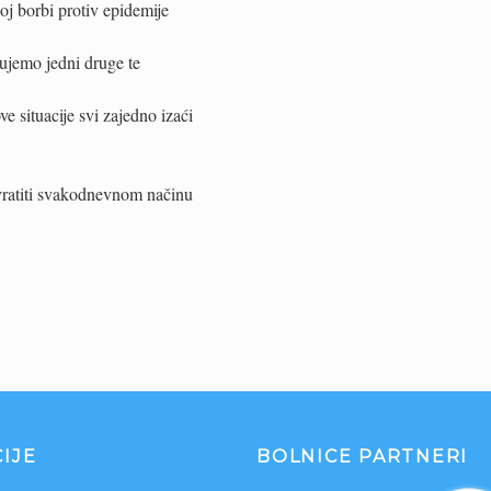
oj borbi protiv epidemije
rujemo jedni druge te
 situacije svi zajedno izaći
o vratiti svakodnevnom načinu
IJE
BOLNICE PARTNERI