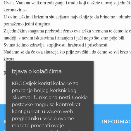
Hvala Vam na velikom zalaganju i trudu koji ulažete u ovoj zajedničk
koronavirusa.
U ovim teškim i kriznim situacijama najvažnije je da brinemo i ohrab
pomažemo jedni drugima.
Zajedničkim snagama prebrodit ćemo ova teška vremena te ćemo iz ove
mudriji, s novim iskustvima i znanjem i jači nego što smo prije bili.
Svima želimo zdravlja, strpljivosti, hrabrosti i prisebnosti.
Nadamo se da će ova situacija što prije završiti i da ćemo se svi brz
života.
Izjava o kolačićima
Ravnateljstvo KBC Osijek
KBC Osijek koristi kolačiće za
pružanje boljeg korisničkog
iskustva i funkcionalnosti. Cookie
postavke mogu se kontrolirati i
konfigurirati u vašem web
pregledniku. Više o ovome
KONTAKT
INFORMAC
možete pročitati ovdje.