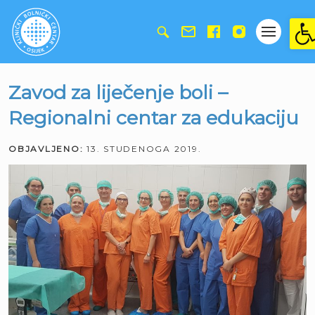
Ope
Zavod za liječenje boli –
Regionalni centar za edukaciju
OBJAVLJENO:
13. STUDENOGA 2019.