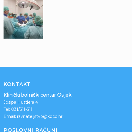
KONTAKT
Klinički bolnički centar Osijek
Josipa Huttlera 4
Tel:
031/511-511
Email:
ravnateljstvo@kbco.hr
POSLOVNI RAČUNI