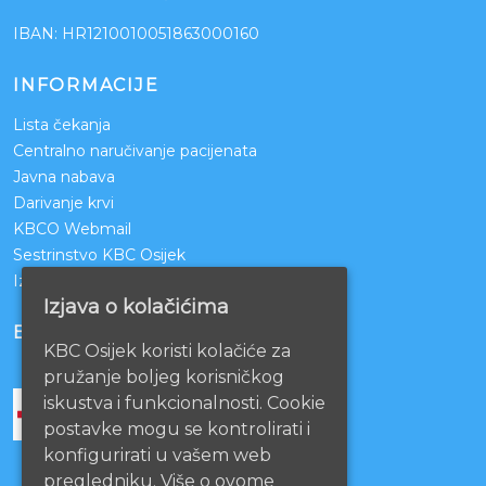
IBAN: HR1210010051863000160
INFORMACIJE
Lista čekanja
Centralno naručivanje pacijenata
Javna nabava
Darivanje krvi
KBCO Webmail
Sestrinstvo KBC Osijek
Izjava o pristupačnosti mrežnih stranica
Izjava o kolačićima
BOLNICE PARTNERI
KBC Osijek koristi kolačiće za
pružanje boljeg korisničkog
iskustva i funkcionalnosti. Cookie
postavke mogu se kontrolirati i
konfigurirati u vašem web
pregledniku. Više o ovome