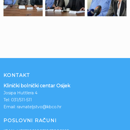
KONTAKT
Klinički bolnički centar Osijek
Josipa Huttlera 4
Tel:
031/511-511
Email:
ravnateljstvo@kbco.hr
POSLOVNI RAČUNI