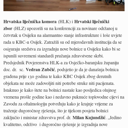
Hrvatska liječnička komora
Hrvatski liječnički
(HLK) i
zbor
(HLZ) upozorili su na konferenciji za novinare održanoj u
četvrtak u Osijeku na alarmantno stanje infrastrukture i loše uvjete
rada u KBC-u Osijek. Zatražili su od mjerodavnih institucija da se
osiguraju sredstva za izgradnju nove bolnice u Osijeku kako bi se
ispunili suvremeni standardi pružanja zdravstvene skrbi.
Predsjednik Povjerenstva HLK-a za Osječko-baranjsku županiju
Vedran Zubčić
doc. dr. sc.
, podsjetio je da je današnja bolnica
građena prije 130 godina te kako KBC Osijek zbog derutnih
objekata ne može zadovoljiti niti potrebe struke niti pacijenata.
Istaknuo je kako štete na bolnici nastale kao posljedica olujnog
vremena prošle godine kao i nedavno puknuće toplovodne cijevi na
Zavodu za oftalmologiju potvrđuju kako je krajnje vrijeme za
traženje dugoročnog rješenja, što je tijekom posjeta bolnici
Milan Kujundžić
zaključio i ministar zdravstva prof. dr.
. „Jedino
kvalitetno, održivo i dugoročno rješenje je izgradnja nove