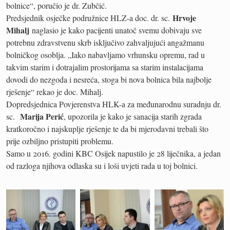
bolnice“, poručio je dr. Zubčić.
Hrvoje
Predsjednik osječke podružnice HLZ-a doc. dr. sc.
Mihalj
naglasio je kako pacijenti unatoč svemu dobivaju sve
potrebnu zdravstvenu skrb isključivo zahvaljujući angažmanu
bolničkog osoblja. „Iako nabavljamo vrhunsku opremu, rad u
takvim starim i dotrajalim prostorijama sa starim instalacijama
dovodi do nezgoda i nesreća, stoga bi nova bolnica bila najbolje
rješenje“ rekao je doc. Mihalj.
Dopredsjednica Povjerenstva HLK-a za međunarodnu suradnju dr.
Marija Perić
sc.
, upozorila je kako je sanacija starih zgrada
kratkoročno i najskuplje rješenje te da bi mjerodavni trebali što
prije ozbiljno pristupiti problemu.
Samo u 2016. godini KBC Osijek napustilo je 28 liječnika, a jedan
od razloga njihova odlaska su i loši uvjeti rada u toj bolnici.