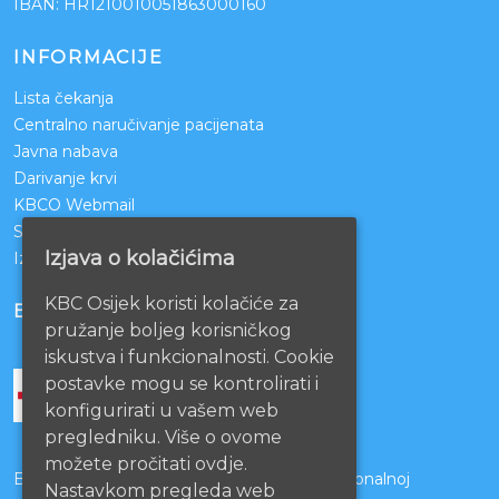
IBAN: HR1210010051863000160
INFORMACIJE
Lista čekanja
Centralno naručivanje pacijenata
Javna nabava
Darivanje krvi
KBCO Webmail
Sestrinstvo KBC Osijek
Izjava o kolačićima
Izjava o pristupačnosti mrežnih stranica
KBC Osijek koristi kolačiće za
BOLNICE PARTNERI
pružanje boljeg korisničkog
iskustva i funkcionalnosti. Cookie
postavke mogu se kontrolirati i
konfigurirati u vašem web
pregledniku. Više o ovome
možete pročitati ovdje.
Bolnice s kojima je potpisan ugovor o funkcionalnoj
Nastavkom pregleda web